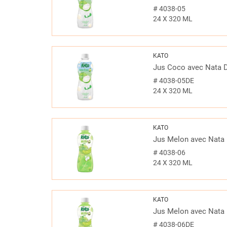
#
4038-05
24 X 320 ML
KATO
Jus Coco avec Nata 
#
4038-05DE
24 X 320 ML
KATO
Jus Melon avec Nata
#
4038-06
24 X 320 ML
KATO
Jus Melon avec Nata
#
4038-06DE