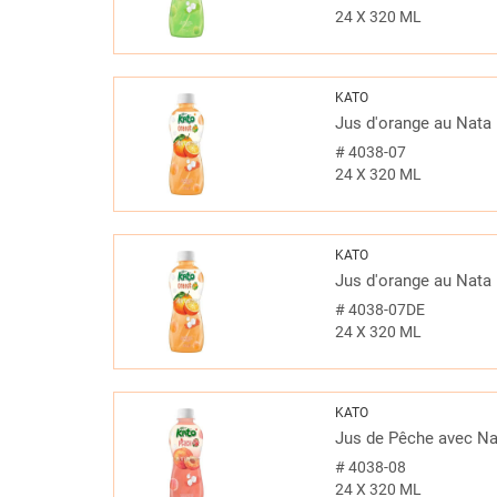
24 X 320 ML
KATO
Jus d'orange au Nata
#
4038-07
24 X 320 ML
KATO
Jus d'orange au Nata
#
4038-07DE
24 X 320 ML
KATO
Jus de Pêche avec N
#
4038-08
24 X 320 ML