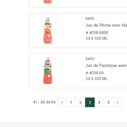
KATO
Jus de Pêche avec N
#
4038-08DE
24 X 320 ML
KATO
Jus de Pastèque ave
#
4038-09
24 X 320 ML
41 - 60 de 94
1
2
3
4
5