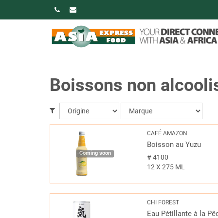
Boissons non alcooli
CAFÉ AMAZON
Boisson au Yuzu
Coming soon
#
4100
12 X 275 ML
CHI FOREST
Eau Pétillante à la P