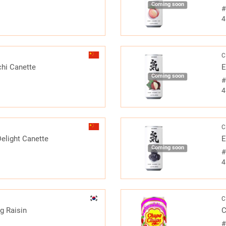
Coming soon
4
C
tchi Canette
E
Coming soon
4
C
Delight Canette
E
Coming soon
4
C
g Raisin
C