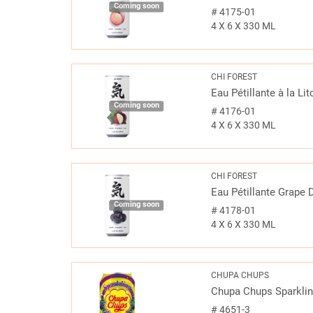
Coming soon
#
4175-01
4 X 6 X 330 ML
CHI FOREST
Eau Pétillante à la Li
Coming soon
#
4176-01
4 X 6 X 330 ML
CHI FOREST
Eau Pétillante Grape 
Coming soon
#
4178-01
4 X 6 X 330 ML
CHUPA CHUPS
Chupa Chups Sparklin
#
4651-3