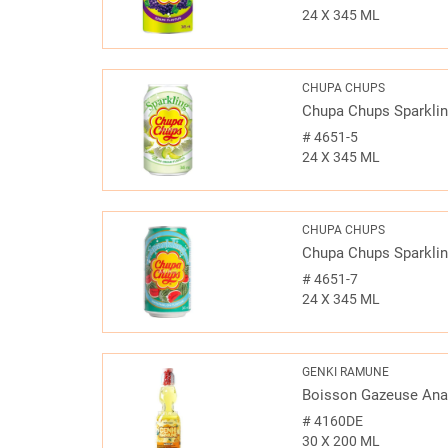
24 X 345 ML
CHUPA CHUPS
Chupa Chups Sparkli
#
4651-5
24 X 345 ML
CHUPA CHUPS
Chupa Chups Sparkli
#
4651-7
24 X 345 ML
GENKI RAMUNE
Boisson Gazeuse An
#
4160DE
30 X 200 ML