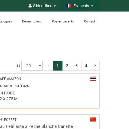
S'identifier
Français
talogues
Devenir client
Postes vacants
Contact
1
2
3
4
AFÉ AMAZON
oisson au Yuzu
#
4100DE
2 X 275 ML
HI FOREST
au Pétillante à Pêche Blanche Canette