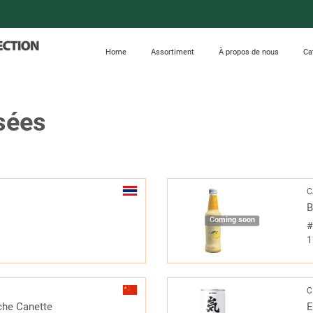
Home
Assortiment
À propos de nous
Ca
sées
C
B
Coming soon
1
C
êche Canette
E