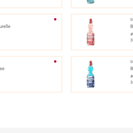
G
relle
B
3
G
ise
B
3