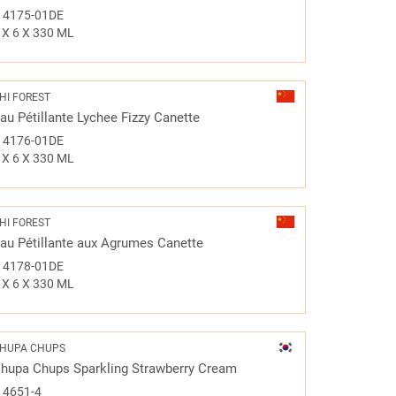
#
4175-01DE
 X 6 X 330 ML
HI FOREST
au Pétillante Lychee Fizzy Canette
#
4176-01DE
 X 6 X 330 ML
HI FOREST
au Pétillante aux Agrumes Canette
#
4178-01DE
 X 6 X 330 ML
HUPA CHUPS
hupa Chups Sparkling Strawberry Cream
#
4651-4