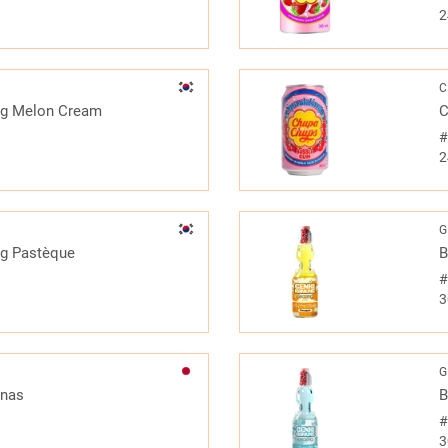
2
C
ng Melon Cream
C
2
G
ng Pastèque
B
3
G
anas
B
3