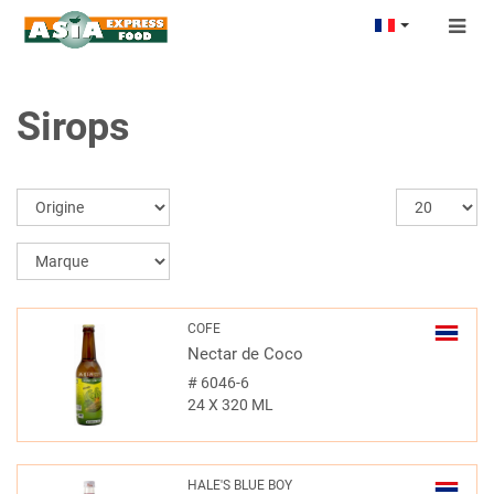
Togg
navig
Sirops
COFE
Nectar de Coco
#
6046-6
24 X 320 ML
HALE'S BLUE BOY