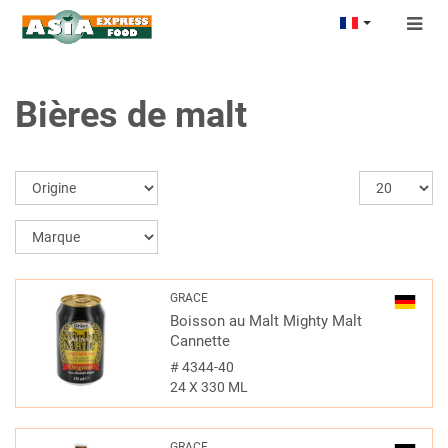
Togg
navig
Bières de malt
GRACE
Boisson au Malt Mighty Malt
Cannette
#
4344-40
24 X 330 ML
GRACE