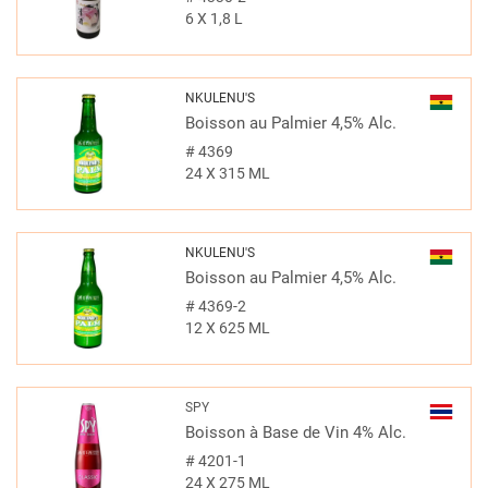
6 X 1,8 L
NKULENU'S
Boisson au Palmier 4,5% Alc.
#
4369
24 X 315 ML
NKULENU'S
Boisson au Palmier 4,5% Alc.
#
4369-2
12 X 625 ML
SPY
Boisson à Base de Vin 4% Alc.
#
4201-1
24 X 275 ML