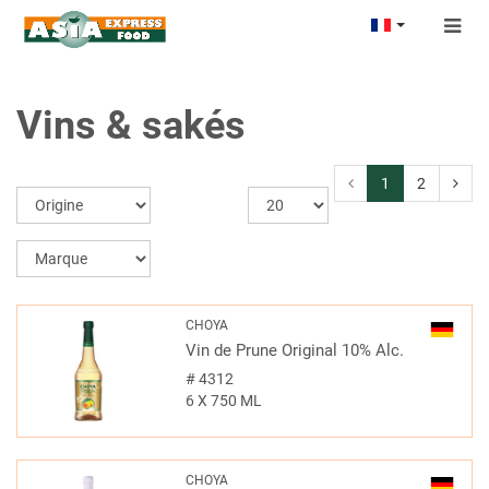
Togg
navig
Vins & sakés
1
2
CHOYA
Vin de Prune Original 10% Alc.
#
4312
6 X 750 ML
CHOYA