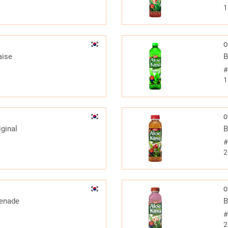
1
O
aise
B
1
O
ginal
B
2
O
renade
B
2