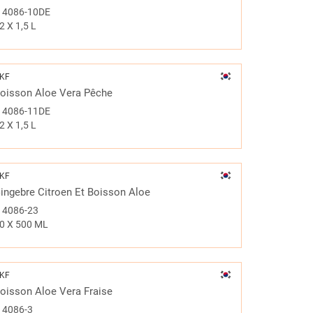
#
4086-10DE
2 X 1,5 L
KF
oisson Aloe Vera Pêche
#
4086-11DE
2 X 1,5 L
KF
ingebre Citroen Et Boisson Aloe
#
4086-23
0 X 500 ML
KF
oisson Aloe Vera Fraise
#
4086-3