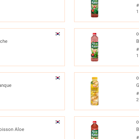
1
O
êche
B
1
O
anque
G
2
O
Boisson Aloe
B