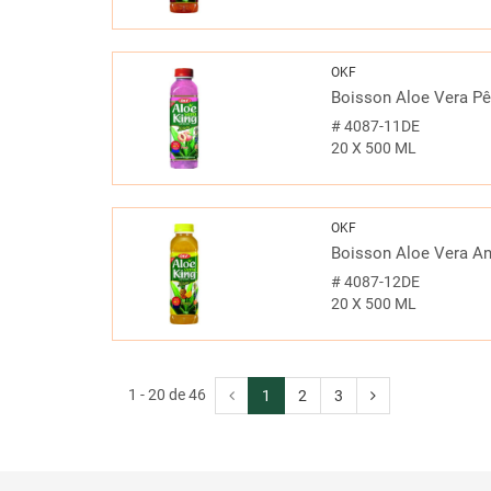
OKF
Boisson Aloe Vera P
#
4087-11DE
20 X 500 ML
OKF
Boisson Aloe Vera A
#
4087-12DE
20 X 500 ML
1 - 20 de 46
1
2
3