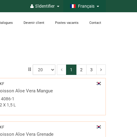
S'identifier
Français
talogues
Devenir client
Postes vacants
Contact
1
2
3
KF
oisson Aloe Vera Mangue
#
4086-1
2 X 1,5 L
KF
oisson Aloe Vera Grenade