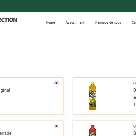
Home
Assortiment
À propos de nous
Ca
O
ginal
B
1
O
renade
B