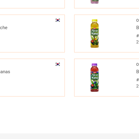
O
êche
B
2
O
nanas
B
2