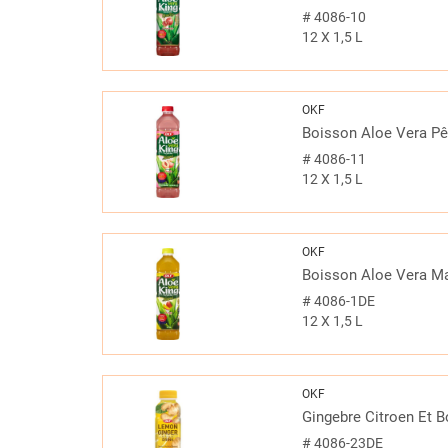
#
4086-10
12 X 1,5 L
OKF
Boisson Aloe Vera P
#
4086-11
12 X 1,5 L
OKF
Boisson Aloe Vera M
#
4086-1DE
12 X 1,5 L
OKF
Gingebre Citroen Et 
#
4086-23DE