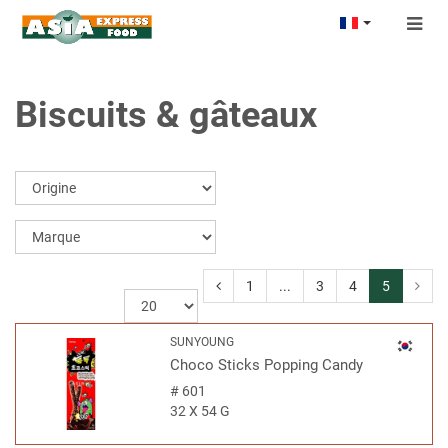
Togg
navig
Biscuits & gâteaux
1
...
3
4
5
SUNYOUNG
Choco Sticks Popping Candy
#
601
32 X 54 G