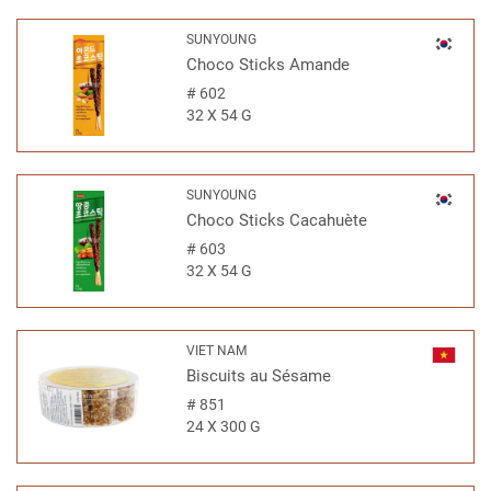
SUNYOUNG
Choco Sticks Amande
#
602
32 X 54 G
SUNYOUNG
Choco Sticks Cacahuète
#
603
32 X 54 G
VIET NAM
Biscuits au Sésame
#
851
24 X 300 G