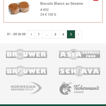
Biscuits Blancs au Sésame
#
852
24 X 100 G
81 - 88 de 88
1
...
3
4
5