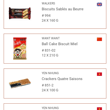
WALKERS
Biscuits Sablés au Beurre
#
994
24 X 160 G
WANT WANT
Ball Cake Biscuit Miel
#
831-02
12 X 210 G
YEN NHUNG
Crackers Quatre Saisons
#
851-2
24 X 100 G
YEN NHUNG