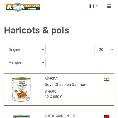
Togg
navig
Haricots & pois
ASHOKA
Soya Chaap en Saumure
#
4690
12 X 850 G
SHENG XIANG ZHEN