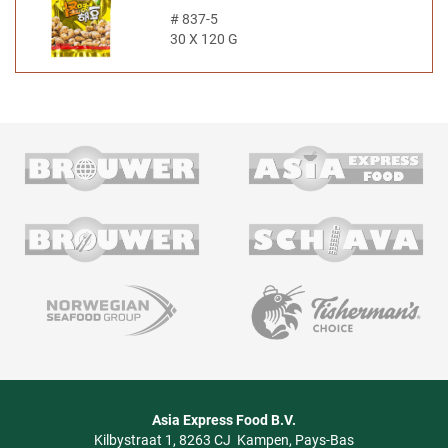
#
837-5
30 X 120 G
Asia Express Food B.V.
Kilbystraat 1
8263 CJ
Kampen
Pays-Bas