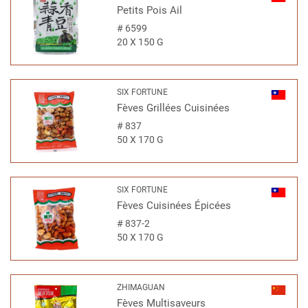
Petits Pois Ail
#
6599
20 X 150 G
SIX FORTUNE
Fèves Grillées Cuisinées
#
837
50 X 170 G
SIX FORTUNE
Fèves Cuisinées Épicées
#
837-2
50 X 170 G
ZHIMAGUAN
Fèves Multisaveurs