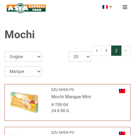
Togg
navig
Mochi
1
2
SZU SHEN PO
Mochi Mangue Mini
#
700-04
24 X 80 G
SZU SHEN PO