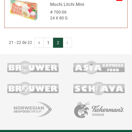
Mochi Litchi Mini
#
700-06
24 X 80 G
21 - 22 de 22
1
2