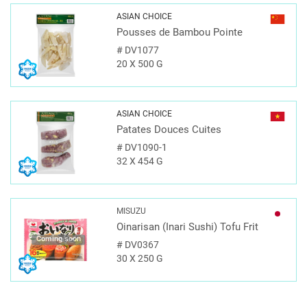
ASIAN CHOICE
Pousses de Bambou Pointe
#
DV1077
20 X 500 G
ASIAN CHOICE
Patates Douces Cuites
#
DV1090-1
32 X 454 G
MISUZU
Oinarisan (Inari Sushi) Tofu Frit
Coming soon
#
DV0367
30 X 250 G