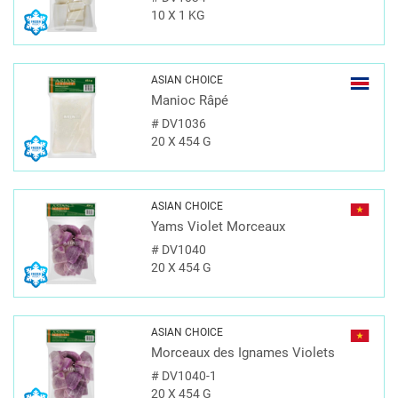
10 X 1 KG
ASIAN CHOICE
Manioc Râpé
#
DV1036
20 X 454 G
ASIAN CHOICE
Yams Violet Morceaux
#
DV1040
20 X 454 G
ASIAN CHOICE
Morceaux des Ignames Violets
#
DV1040-1
20 X 454 G