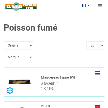
Togg
navig
Poisson fumé
-
Maquereau Fumé IWP
#
DV2651-1
1 X 4 KG
PERFIT