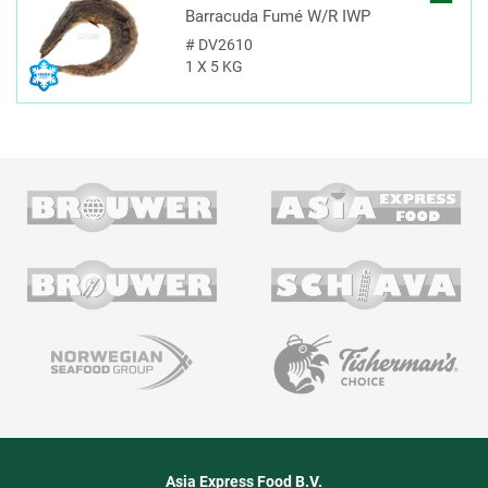
Barracuda Fumé W/R IWP
#
DV2610
1 X 5 KG
Asia Express Food B.V.