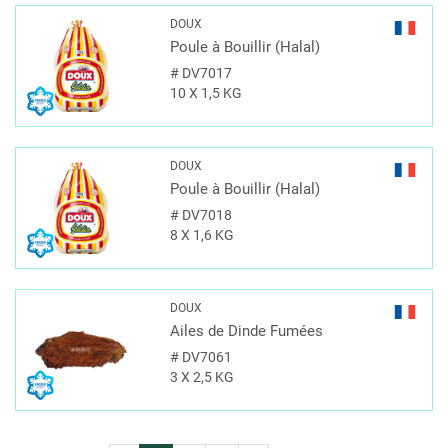
DOUX
Poule à Bouillir (Halal)
#
DV7017
10 X 1,5 KG
DOUX
Poule à Bouillir (Halal)
#
DV7018
8 X 1,6 KG
DOUX
Ailes de Dinde Fumées
#
DV7061
3 X 2,5 KG