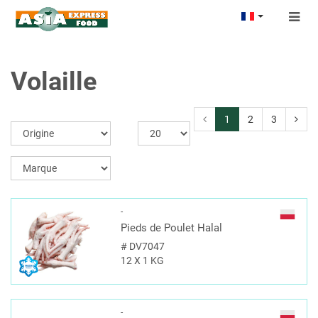
Togg
navig
Volaille
1
2
3
-
Pieds de Poulet Halal
#
DV7047
12 X 1 KG
-