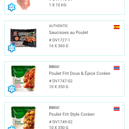
1 X 10 KG
AUTHENTIC
Saucisses au Poulet
#
DV1727-1
16 X 360 G
BIBIGO
Poulet Frit Doux & Épicé Coréen
#
DV1747-02
10 X 350 G
BIBIGO
Poulet Frit Style Coréen
#
DV1749-02
10 X 350 G