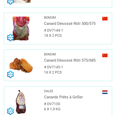
BONDIM
Canard Désossé Rôti 500/575
#
DV7144-1
18 X 2 PCS
BONDIM
Canard Désossé Rôti 575/685
#
DV7145-1
16 X 2 PCS
DALEE
Canards Prêts à Griller
#
DV7130
6 X 1,9 KG