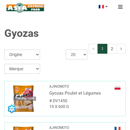
Togg
navig
Gyozas
1
2
AJINOMOTO
Gyozas Poulet et Légumes
Coming soon
#
DV1450
10 X 600 G
AJINOMOTO