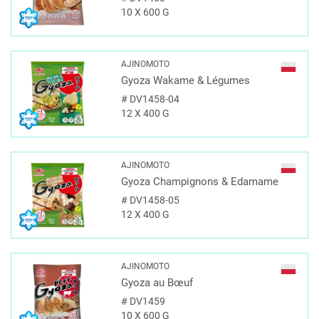
10 X 600 G
AJINOMOTO
Gyoza Wakame & Légumes
#
DV1458-04
12 X 400 G
AJINOMOTO
Gyoza Champignons & Edamame
#
DV1458-05
12 X 400 G
AJINOMOTO
Gyoza au Bœuf
#
DV1459
10 X 600 G