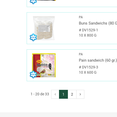
PA
Buns Sandwichs (80 G
#
DV1529-1
10 X 800 G
PA
Pain sandwich (60 gr.
#
DV1529-3
10 X 600 G
1 - 20 de 33
1
2