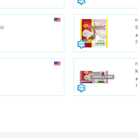
P
r)
S
2
P
)
M
Coming soon
1