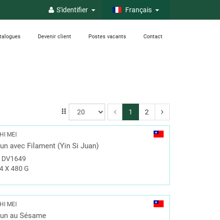
S'identifier
Français
talogues
Devenir client
Postes vacants
Contact
1
2
HI MEI
un avec Filament (Yin Si Juan)
#
DV1649
4 X 480 G
HI MEI
un au Sésame