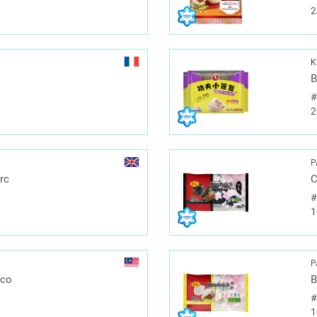
2
K
B
2
P
rc
C
1
P
oco
B
1