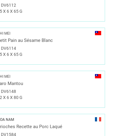
#
DV6112
5 X 6 X 65 G
HI MEI
etit Pain au Sésame Blanc
#
DV6114
5 X 6 X 65 G
HI MEI
aro Mantou
#
DV6148
2 X 6 X 80 G
OA NAM
rioches Recette au Porc Laqué
#
DV1584