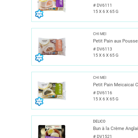
#
DV6111
15 X 6 X 65 G
CHI MEI
Petit Pain aux Pouss
#
DV6113
15 X 6 X 65 G
CHI MEI
Petit Pain Meicaicai 
#
DV6116
15 X 6 X 65 G
DELICO
Bun à la Crème Angla
#
DV1521