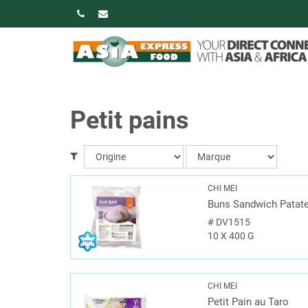
Petit pains
CHI MEI
Buns Sandwich Patate
#
DV1515
10 X 400 G
CHI MEI
Petit Pain au Taro