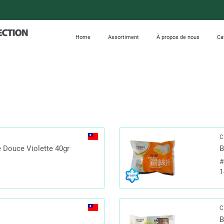
Home
Assortiment
À propos de nous
Ca
C
 Douce Violette 40gr
B
1
C
B