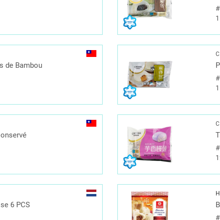
1
C
es de Bambou
P
1
C
Conservé
T
1
H
ise 6 PCS
B