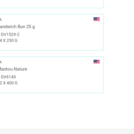
A
andwich Bun 25 g
#
DV1529-2
4 X 250 G
A
antou Nature
#
DV6149
2 X 400 G