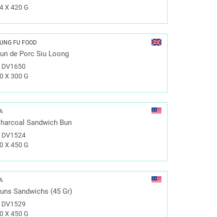
4 X 420 G
UNG FU FOOD
un de Porc Siu Loong
#
DV1650
0 X 300 G
A
harcoal Sandwich Bun
#
DV1524
0 X 450 G
A
uns Sandwichs (45 Gr)
#
DV1529
0 X 450 G