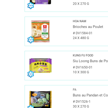
20 X 270 G
HOA NAM
Brioches au Poulet
#
DV1584-01
24 X 480 G
KUNG FU FOOD
Siu Loong Buns de Po
#
DV1650-01
10 X 300 G
PA
Buns au Pandan et C
#
DV1526-1
30 X 270 G