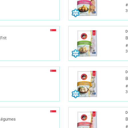
3
D
Frit
B
3
D
B
3
D
 Légumes
B