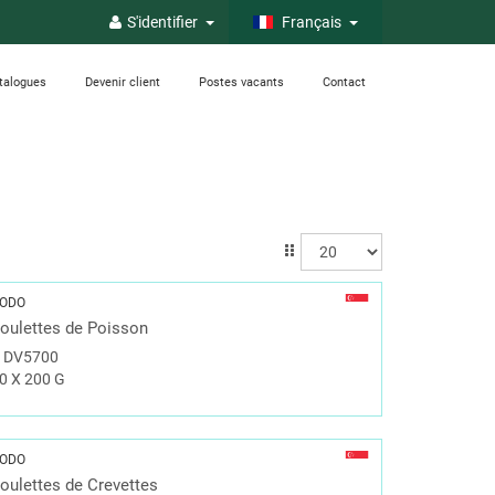
S'identifier
Français
talogues
Devenir client
Postes vacants
Contact
ODO
oulettes de Poisson
#
DV5700
0 X 200 G
ODO
oulettes de Crevettes