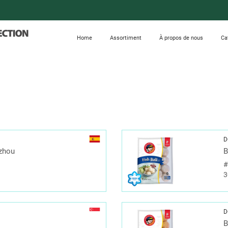
Home
Assortiment
À propos de nous
Ca
D
uzhou
B
3
D
B