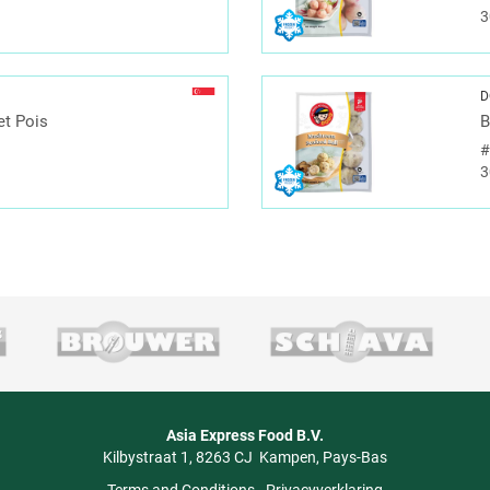
3
D
et Pois
B
3
Asia Express Food B.V.
Kilbystraat 1
8263 CJ
Kampen
Pays-Bas
Terms and Conditions
-
Privacyverklaring