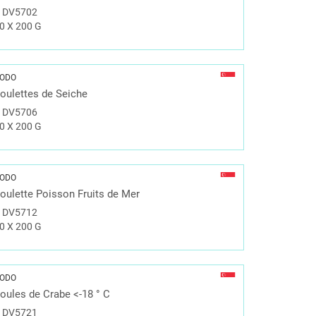
#
DV5702
0 X 200 G
ODO
oulettes de Seiche
#
DV5706
0 X 200 G
ODO
oulette Poisson Fruits de Mer
#
DV5712
0 X 200 G
ODO
oules de Crabe <-18 ° C
#
DV5721