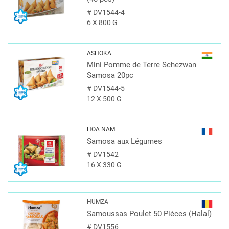
#
DV1544-4
6 X 800 G
ASHOKA
Mini Pomme de Terre Schezwan
Samosa 20pc
#
DV1544-5
12 X 500 G
HOA NAM
Samosa aux Légumes
#
DV1542
16 X 330 G
HUMZA
Samoussas Poulet 50 Pièces (Halal)
#
DV1556