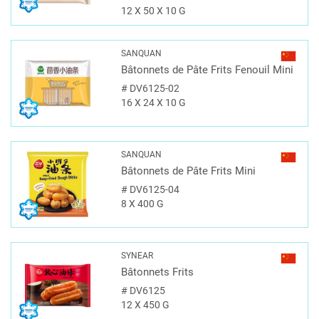
12 X 50 X 10 G
SANQUAN
Bâtonnets de Pâte Frits Fenouil Mini
#
DV6125-02
16 X 24 X 10 G
SANQUAN
Bâtonnets de Pâte Frits Mini
#
DV6125-04
8 X 400 G
SYNEAR
Bâtonnets Frits
#
DV6125
12 X 450 G