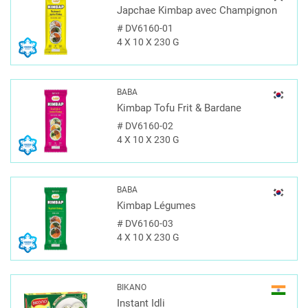
Japchae Kimbap avec Champignon
#
DV6160-01
4 X 10 X 230 G
BABA
Kimbap Tofu Frit & Bardane
#
DV6160-02
4 X 10 X 230 G
BABA
Kimbap Légumes
#
DV6160-03
4 X 10 X 230 G
BIKANO
Instant Idli