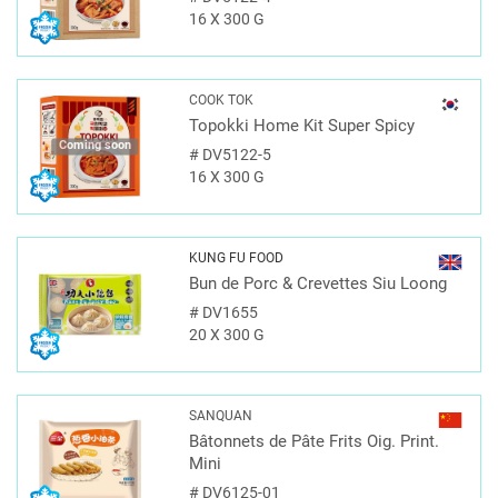
16 X 300 G
COOK TOK
Topokki Home Kit Super Spicy
Coming soon
#
DV5122-5
16 X 300 G
KUNG FU FOOD
Bun de Porc & Crevettes Siu Loong
#
DV1655
20 X 300 G
SANQUAN
Bâtonnets de Pâte Frits Oig. Print.
Mini
#
DV6125-01