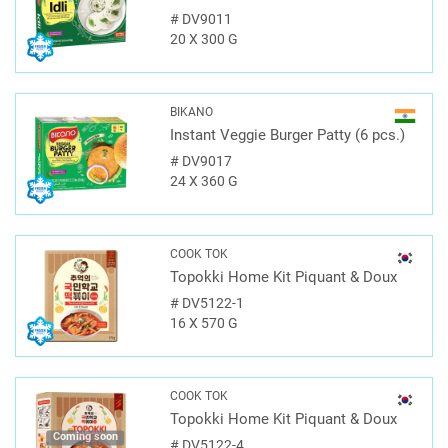
#
DV9011
20 X 300 G
BIKANO
Instant Veggie Burger Patty (6 pcs.)
#
DV9017
24 X 360 G
COOK TOK
Topokki Home Kit Piquant & Doux
#
DV5122-1
16 X 570 G
COOK TOK
Topokki Home Kit Piquant & Doux
Coming soon
#
DV5122-4