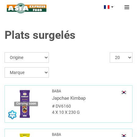
Togg
navig
Plats surgelés
BABA
Japchae Kimbap
Coming soon
#
DV6160
4 X 10 X 230 G
BABA