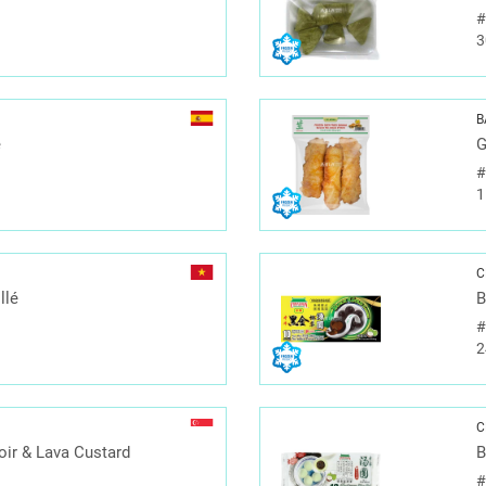
3
B
e
G
1
C
llé
B
2
C
oir & Lava Custard
B