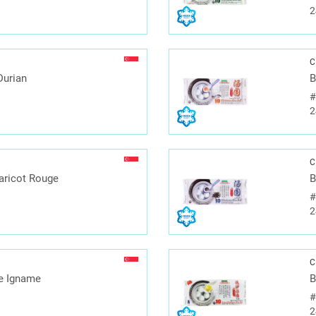
2
C
Durian
B
2
C
Haricot Rouge
B
2
C
te Igname
B
2