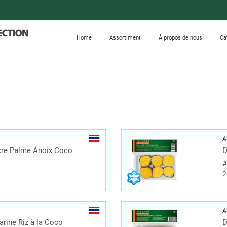
Home
Assortiment
À propos de nous
Ca
A
cre Palme Ànoix Coco
D
2
A
arine Riz à la Coco
D