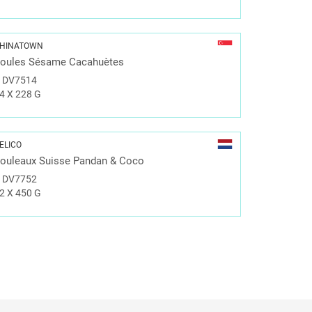
HINATOWN
oules Sésame Cacahuètes
#
DV7514
4 X 228 G
ELICO
ouleaux Suisse Pandan & Coco
#
DV7752
2 X 450 G