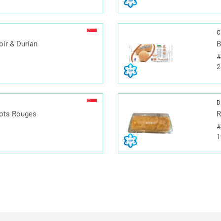
C
oir & Durian
B
2
D
ots Rouges
R
1