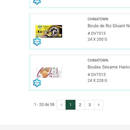
CHINATOWN
Boule de Riz Gluant N
#
DV7513
24 X 200 G
CHINATOWN
Boules Sésame Haric
#
DV7515
24 X 228 G
1 - 20 de 58
1
2
3