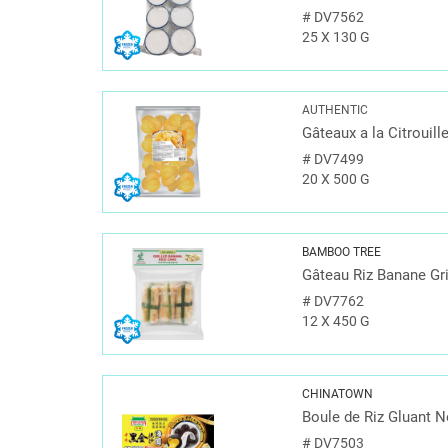
#
DV7562
25 X 130 G
AUTHENTIC
Gâteaux a la Citrouill
#
DV7499
20 X 500 G
BAMBOO TREE
Gâteau Riz Banane Gri
#
DV7762
12 X 450 G
CHINATOWN
Boule de Riz Gluant N
#
DV7503