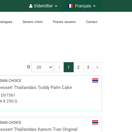
S'identifier
Français
talogues
Devenir client
Postes vacants
Contact
1
2
3
SIAN CHOICE
essert Thaïlandais Toddy Palm Cake
#
DV7561
4 X 250 G
SIAN CHOICE
essert Thaïlandais Kanom Tian Original