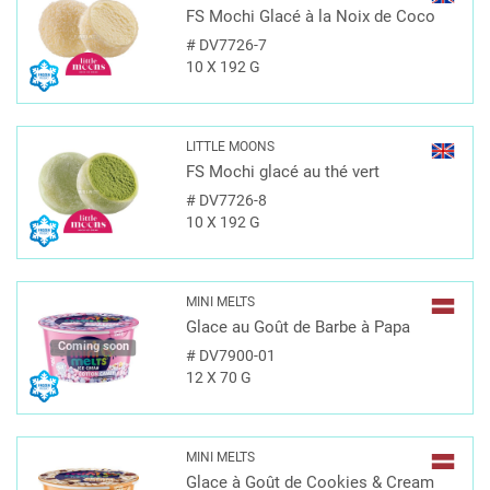
FS Mochi Glacé à la Noix de Coco
#
DV7726-7
10 X 192 G
LITTLE MOONS
FS Mochi glacé au thé vert
#
DV7726-8
10 X 192 G
MINI MELTS
Glace au Goût de Barbe à Papa
Coming soon
#
DV7900-01
12 X 70 G
MINI MELTS
Glace à Goût de Cookies & Cream