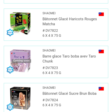
SHAOMEI
Bâtonnet Glacé Haricots Rouges
Matcha
#
DV7822
6 X 4 X 75 G
SHAOMEI
Barre glace Taro boba avev Taro
Coming soon
Chunk
#
DV7823
6 X 4 X 75 G
SHAOMEI
Bâtonnet Glacé Sucre Brun Boba
#
DV7824
6 X 4 X 75 G