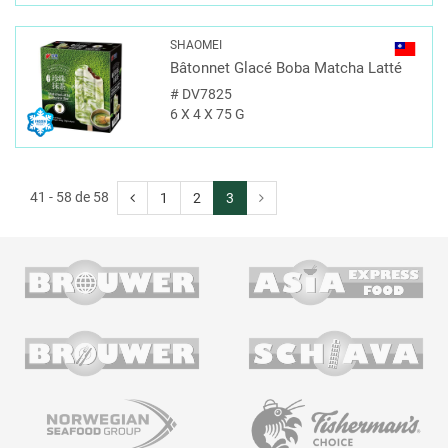
SHAOMEI
Bâtonnet Glacé Boba Matcha Latté
#
DV7825
6 X 4 X 75 G
41 - 58 de 58
1
2
3