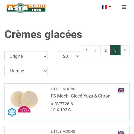
Togg
navig
Crèmes glacées
1
2
3
LITTLE MOONS
FS Mochi Glacé Yuzu & Citron
#
DV7726-6
10 X 192 G
LITTLE MOONS