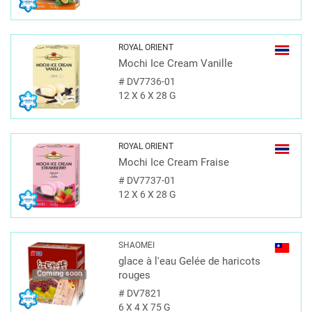
ROYAL ORIENT
Mochi Ice Cream Vanille
#
DV7736-01
12 X 6 X 28 G
ROYAL ORIENT
Mochi Ice Cream Fraise
#
DV7737-01
12 X 6 X 28 G
SHAOMEI
glace à l'eau Gelée de haricots
Coming soon
rouges
#
DV7821
6 X 4 X 75 G