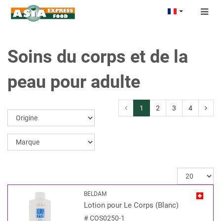
Togg
navig
Soins du corps et de la
peau pour adulte
1
2
3
4
BELDAM
Lotion pour Le Corps (Blanc)
#
COS0250-1