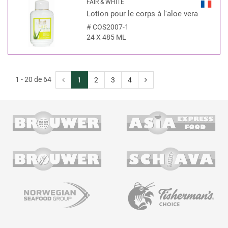
FAIR & WHITE
Lotion pour le corps à l'aloe vera
#
COS2007-1
24 X 485 ML
1 - 20 de 64
1
2
3
4