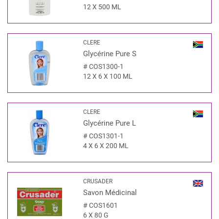
12 X 500 ML
CLERE
Glycérine Pure S
#
COS1300-1
12 X 6 X 100 ML
CLERE
Glycérine Pure L
#
COS1301-1
4 X 6 X 200 ML
CRUSADER
Savon Médicinal
#
COS1601
6 X 80 G