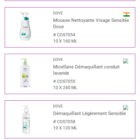
DOVE
Mousse Nettoyante Visage Sensible
Doux
#
COS7054
10 X 160 ML
DOVE
Micellaire Démaquillant conduit
lavande
#
COS7055
10 X 240 ML
DOVE
Démaquillant Légèrement Sensible
#
COS7058
10 X 120 ML