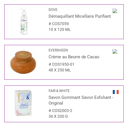
DOVE
Démaquillant Micellaire Purifiant
#
COS7059
10 X 120 ML
EVERSHEEN
Crème au Beurre de Cacao
#
COS1950-01
48 X 250 ML
FAIR & WHITE
Savon Gommant Savon Exfoliant -
Original
#
COS2003-2
36 X 200 G