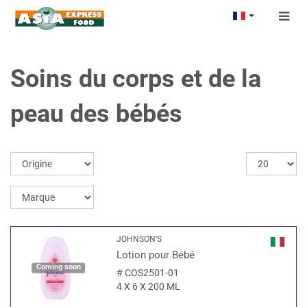
Togg
navig
Soins du corps et de la
peau des bébés
JOHNSON'S
Lotion pour Bébé
Coming soon
#
COS2501-01
4 X 6 X 200 ML