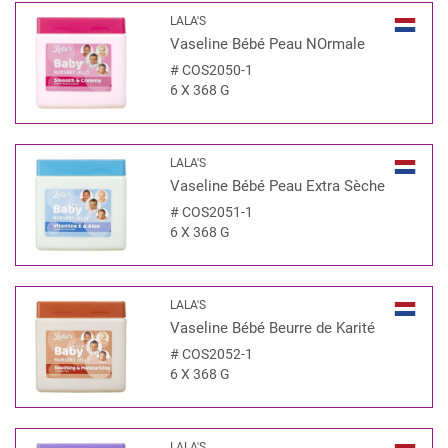
LALA'S
Vaseline Bébé Peau NOrmale
#
COS2050-1
6 X 368 G
LALA'S
Vaseline Bébé Peau Extra Sèche
#
COS2051-1
6 X 368 G
LALA'S
Vaseline Bébé Beurre de Karité
#
COS2052-1
6 X 368 G
LALA'S