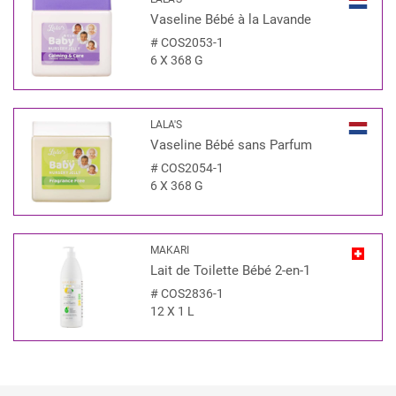
Vaseline Bébé à la Lavande
#
COS2053-1
6 X 368 G
LALA'S
Vaseline Bébé sans Parfum
#
COS2054-1
6 X 368 G
MAKARI
Lait de Toilette Bébé 2-en-1
#
COS2836-1
12 X 1 L