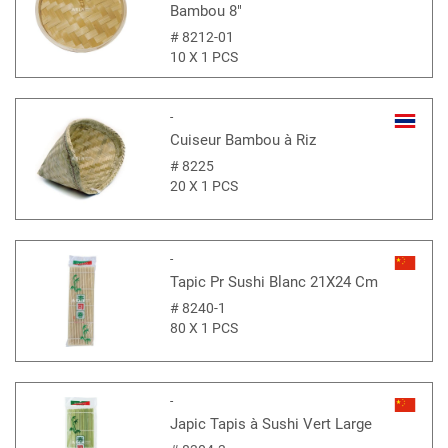
Bambou 8"
#
8212-01
10 X 1 PCS
-
Cuiseur Bambou à Riz
#
8225
20 X 1 PCS
-
Tapic Pr Sushi Blanc 21X24 Cm
#
8240-1
80 X 1 PCS
-
Japic Tapis à Sushi Vert Large