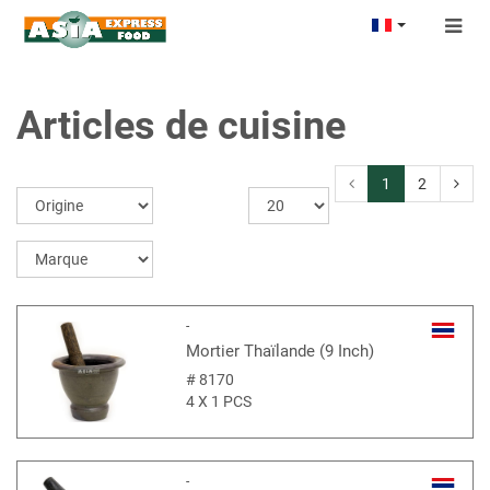
Togg
navig
Articles de cuisine
1
2
-
Mortier Thaïlande (9 Inch)
#
8170
4 X 1 PCS
-