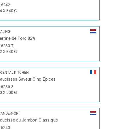
#
6242
4 X 340 G
ALING
errine de Porc 82%
#
6230-7
2 X 340 G
RIENTAL KITCHEN
aucisses Saveur Cinq Épices
#
6236-3
0 X 500 G
ANDERFORT
aucisse au Jambon Classique
#
6240