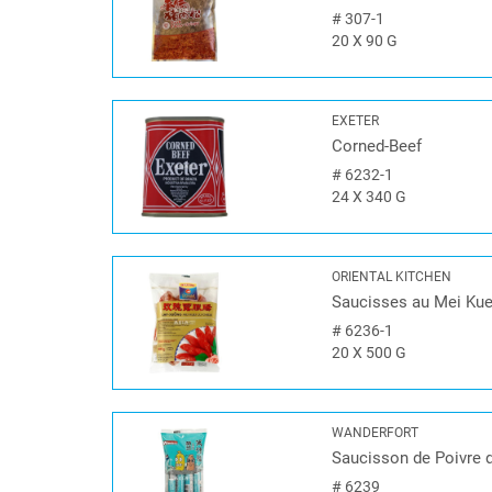
#
307-1
20 X 90 G
EXETER
Corned-Beef
#
6232-1
24 X 340 G
ORIENTAL KITCHEN
Saucisses au Mei Kue
#
6236-1
20 X 500 G
WANDERFORT
Saucisson de Poivre 
#
6239