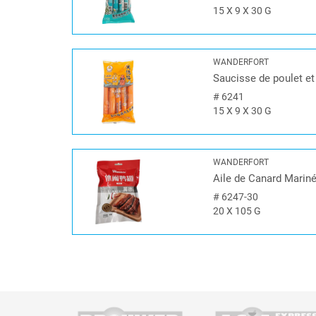
15 X 9 X 30 G
WANDERFORT
Saucisse de poulet et
#
6241
15 X 9 X 30 G
WANDERFORT
Aile de Canard Marin
#
6247-30
20 X 105 G