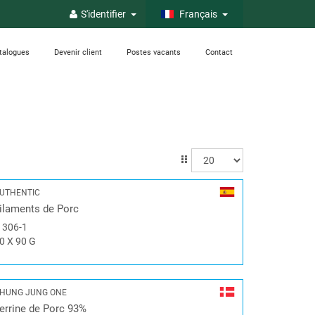
S'identifier
Français
talogues
Devenir client
Postes vacants
Contact
UTHENTIC
ilaments de Porc
#
306-1
0 X 90 G
HUNG JUNG ONE
errine de Porc 93%