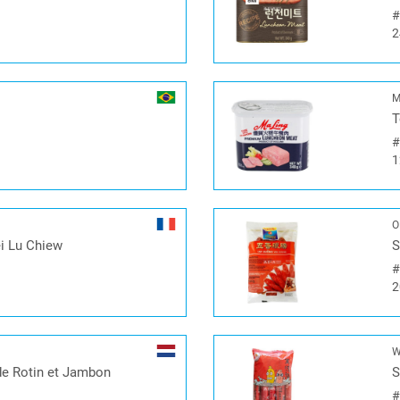
2
M
T
1
O
i Lu Chiew
S
2
W
de Rotin et Jambon
S