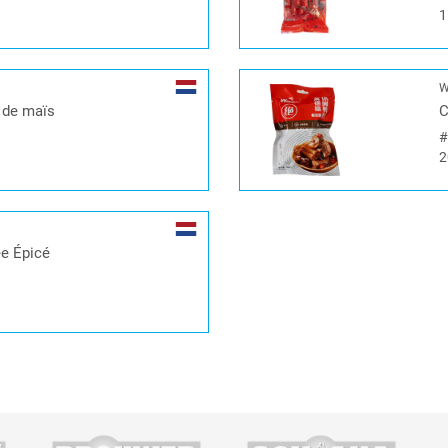
1
W
 de maïs
C
2
ée Épicé