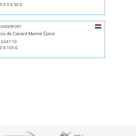
5 X 9 X 30 G
ANDERFORT
ou de Canard Mariné Épicé
#
6247-10
0 X 105 G