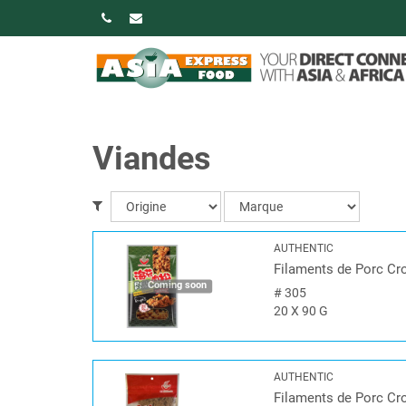
Viandes
AUTHENTIC
Filaments de Porc Cr
Coming soon
#
305
20 X 90 G
AUTHENTIC
Filaments de Porc Cr