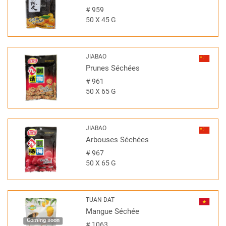
#
959
50 X 45 G
JIABAO
Prunes Séchées
#
961
50 X 65 G
JIABAO
Arbouses Séchées
#
967
50 X 65 G
TUAN DAT
Mangue Séchée
Coming soon
#
1063