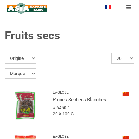
Togg
navig
Fruits secs
EAGLOBE
Prunes Séchées Blanches
#
6450-1
20 X 100 G
EAGLOBE