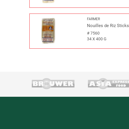
FARMER
Nouilles de Riz Stic
#
7560
34 X 400 G