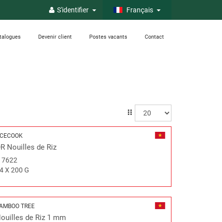
S'identifier
Français
talogues
Devenir client
Postes vacants
Contact
CECOOK
R Nouilles de Riz
#
7622
4 X 200 G
AMBOO TREE
ouilles de Riz 1 mm