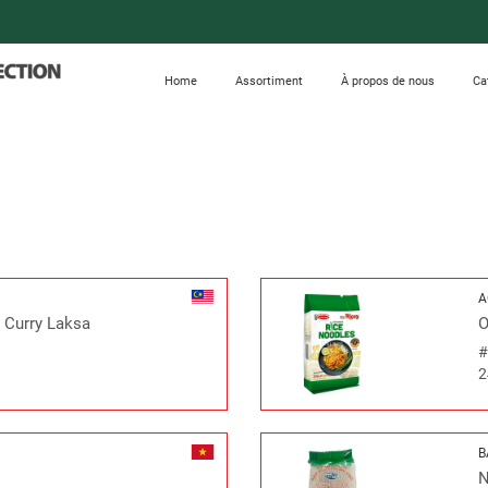
Home
Assortiment
À propos de nous
Ca
A
s Curry Laksa
O
2
B
N