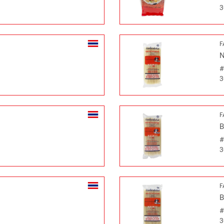
3
F
N
3
F
B
3
F
B
3