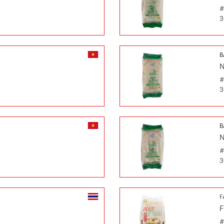
3
B
N
3
B
.
N
3
F
F