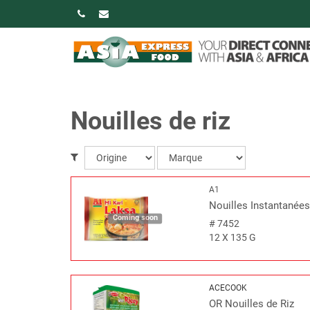
Nouilles de riz
A1
Nouilles Instantanée
Coming soon
#
7452
12 X 135 G
ACECOOK
OR Nouilles de Riz