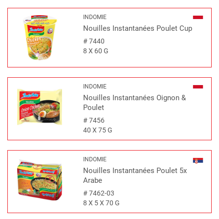
INDOMIE
Nouilles Instantanées Poulet Cup
#
7440
8 X 60 G
INDOMIE
Nouilles Instantanées Oignon &
Poulet
#
7456
40 X 75 G
INDOMIE
Nouilles Instantanées Poulet 5x
Arabe
#
7462-03
8 X 5 X 70 G