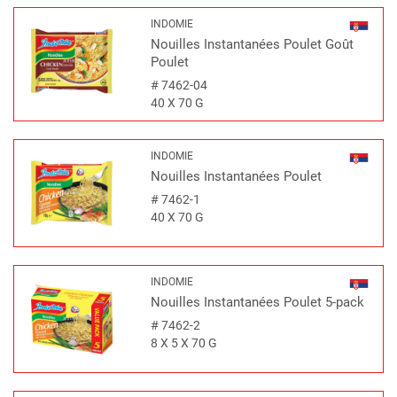
INDOMIE
Nouilles Instantanées Poulet Goût
Poulet
#
7462-04
40 X 70 G
INDOMIE
Nouilles Instantanées Poulet
#
7462-1
40 X 70 G
INDOMIE
Nouilles Instantanées Poulet 5-pack
#
7462-2
8 X 5 X 70 G