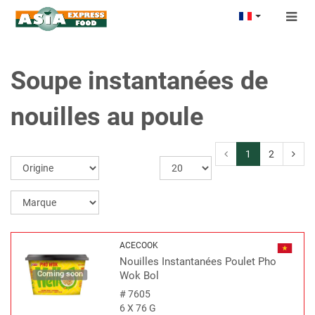
Togg
navig
Soupe instantanées de
nouilles au poule
1
2
ACECOOK
Nouilles Instantanées Poulet Pho
Coming soon
Wok Bol
#
7605
6 X 76 G