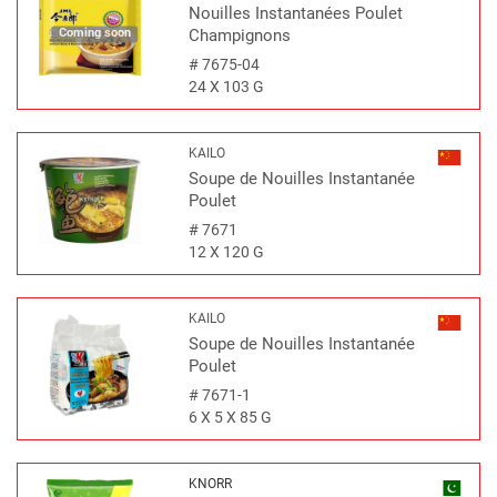
Nouilles Instantanées Poulet
Coming soon
Champignons
#
7675-04
24 X 103 G
KAILO
Soupe de Nouilles Instantanée
Poulet
#
7671
12 X 120 G
KAILO
Soupe de Nouilles Instantanée
Poulet
#
7671-1
6 X 5 X 85 G
KNORR