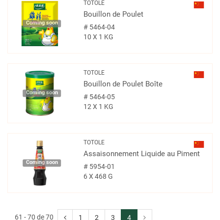
TOTOLE
Bouillon de Poulet
Coming soon
#
5464-04
10 X 1 KG
TOTOLE
Bouillon de Poulet Boîte
Coming soon
#
5464-05
12 X 1 KG
TOTOLE
Assaisonnement Liquide au Piment
Coming soon
#
5954-01
6 X 468 G
61 - 70 de 70
1
2
3
4