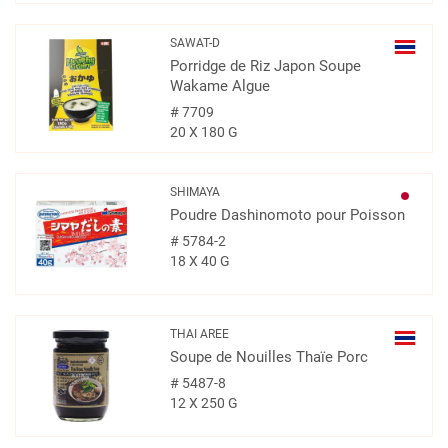
SAWAT-D
Porridge de Riz Japon Soupe
Wakame Algue
#
7709
20 X 180 G
SHIMAYA
Poudre Dashinomoto pour Poisson
#
5784-2
18 X 40 G
THAI AREE
Soupe de Nouilles Thaïe Porc
#
5487-8
12 X 250 G