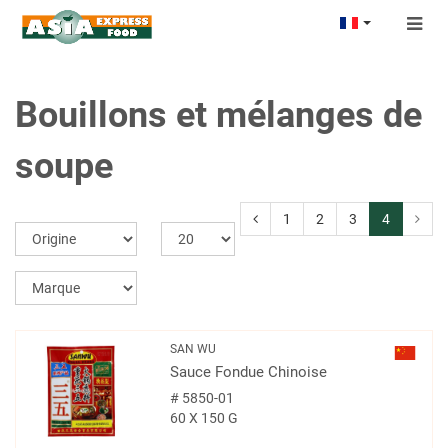
Togg
navig
Bouillons et mélanges de
soupe
1
2
3
4
SAN WU
Sauce Fondue Chinoise
#
5850-01
60 X 150 G