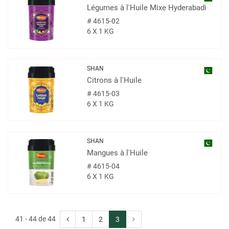
Légumes à l'Huile Mixe Hyderabadi
#
4615-02
6 X 1 KG
SHAN
Citrons à l'Huile
#
4615-03
6 X 1 KG
SHAN
Mangues à l'Huile
#
4615-04
6 X 1 KG
41 - 44 de 44
1
2
3