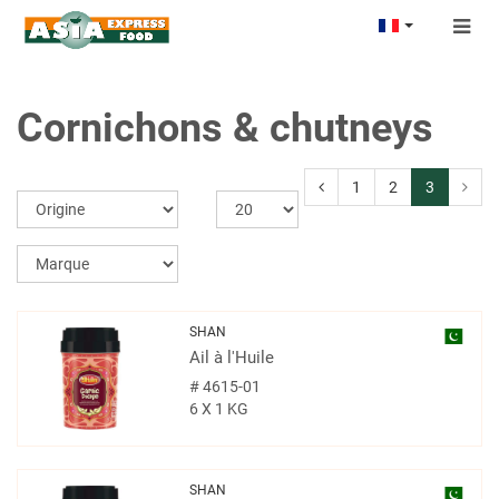
Togg
navig
Cornichons & chutneys
1
2
3
SHAN
Ail à l'Huile
#
4615-01
6 X 1 KG
SHAN