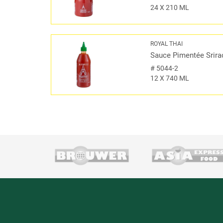
24 X 210 ML
ROYAL THAI
Sauce Pimentée Srira
#
5044-2
12 X 740 ML