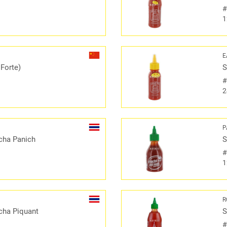
1
E
 Forte)
S
2
P
cha Panich
S
1
R
cha Piquant
S