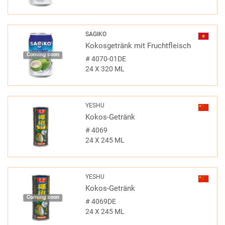
SAGIKO
Kokosgetränk mit Fruchtfleisch
Coming soon
#
4070-01DE
24 X 320 ML
YESHU
Kokos-Getränk
#
4069
24 X 245 ML
YESHU
Kokos-Getränk
Coming soon
#
4069DE
24 X 245 ML