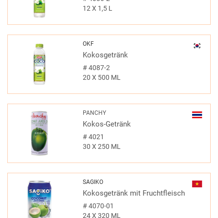
12 X 1,5 L
OKF
Kokosgetränk
#
4087-2
20 X 500 ML
PANCHY
Kokos-Getränk
#
4021
30 X 250 ML
SAGIKO
Kokosgetränk mit Fruchtfleisch
#
4070-01
24 X 320 ML