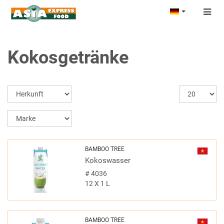
Togg
navig
Kokosgetränke
BAMBOO TREE
Kokoswasser
#
4036
12 X 1 L
BAMBOO TREE