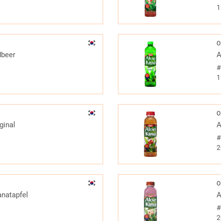
1
O
dbeer
A
1
O
ginal
A
2
O
anatapfel
A
2