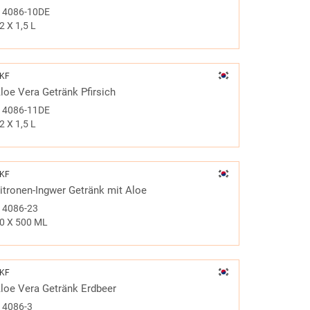
#
4086-10DE
2 X 1,5 L
KF
loe Vera Getränk Pfirsich
#
4086-11DE
2 X 1,5 L
KF
itronen-Ingwer Getränk mit Aloe
#
4086-23
0 X 500 ML
KF
loe Vera Getränk Erdbeer
#
4086-3