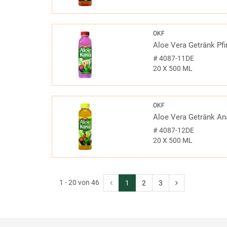
OKF
Aloe Vera Getränk Pfi
#
4087-11DE
20 X 500 ML
OKF
Aloe Vera Getränk A
#
4087-12DE
20 X 500 ML
1 - 20 von 46
1
2
3