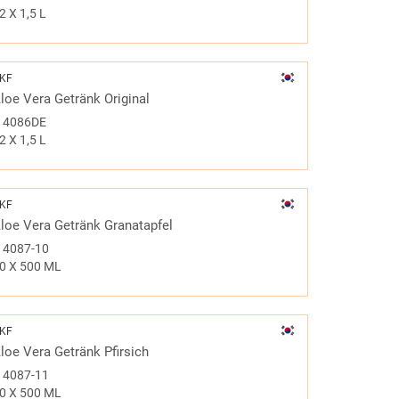
2 X 1,5 L
KF
loe Vera Getränk Original
#
4086DE
2 X 1,5 L
KF
loe Vera Getränk Granatapfel
#
4087-10
0 X 500 ML
KF
loe Vera Getränk Pfirsich
#
4087-11
0 X 500 ML