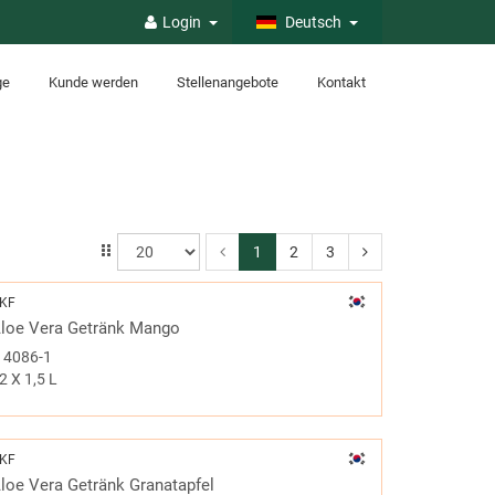
Login
Deutsch
ge
Kunde werden
Stellenangebote
Kontakt
1
2
3
KF
loe Vera Getränk Mango
#
4086-1
2 X 1,5 L
KF
loe Vera Getränk Granatapfel