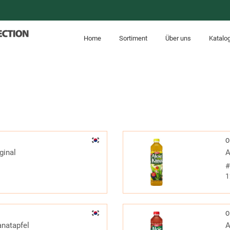
Home
Sortiment
Über uns
Katalo
O
ginal
A
1
O
anatapfel
A