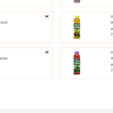
O
rsich
A
2
O
nanas
A
2