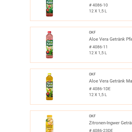
#
4086-10
12 X 1,5 L
OKF
Aloe Vera Getränk Pfi
#
4086-11
12 X 1,5 L
OKF
Aloe Vera Getränk M
#
4086-1DE
12 X 1,5 L
OKF
Zitronen-Ingwer Geträ
#
4086-23DE