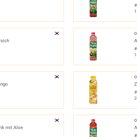
1
O
rsich
A
1
O
ango
Z
2
O
nk mit Aloe
A