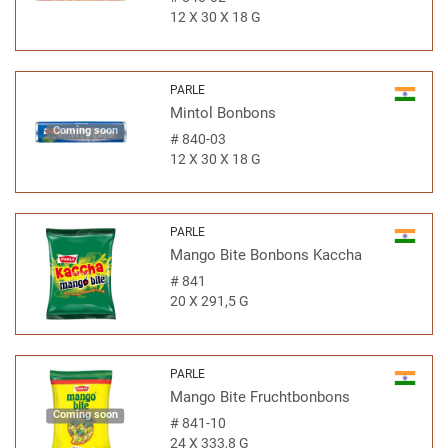
12 X 30 X 18 G
PARLE
Mintol Bonbons
Coming soon
#
840-03
12 X 30 X 18 G
PARLE
Mango Bite Bonbons Kaccha
#
841
20 X 291,5 G
PARLE
Mango Bite Fruchtbonbons
Coming soon
#
841-10
24 X 333,8 G