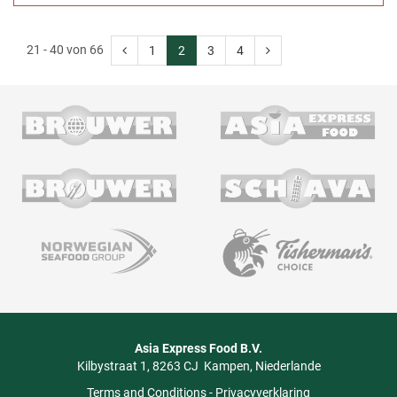
21 - 40 von 66
1
2
3
4
Asia Express Food B.V.
Kilbystraat 1
8263 CJ
Kampen
Niederlande
Terms and Conditions
-
Privacyverklaring