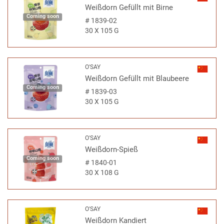
Weißdorn Gefüllt mit Birne
Coming soon
#
1839-02
30 X 105 G
O'SAY
Weißdorn Gefüllt mit Blaubeere
Coming soon
#
1839-03
30 X 105 G
O'SAY
Weißdorn-Spieß
Coming soon
#
1840-01
30 X 108 G
O'SAY
Weißdorn Kandiert