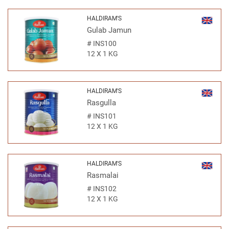
HALDIRAM'S
Gulab Jamun
#
INS100
12 X 1 KG
HALDIRAM'S
Rasgulla
#
INS101
12 X 1 KG
HALDIRAM'S
Rasmalai
#
INS102
12 X 1 KG