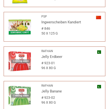
PSP
Ingwerscheiben Kandiert
#
846
50 X 125 G
RAFHAN
Jelly Erdbeer
Coming soon
#
923-01
96 X 80 G
RAFHAN
Jelly Banane
Coming soon
#
923-02
96 X 80 G