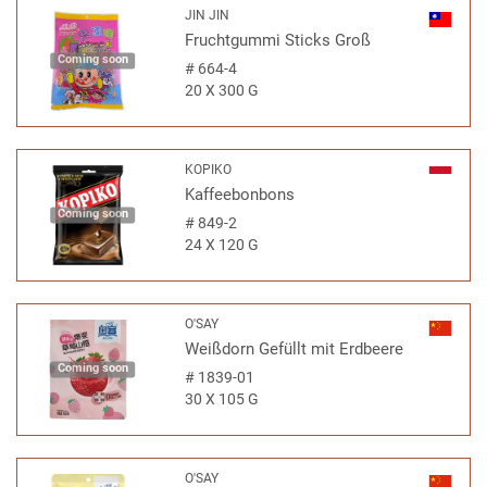
JIN JIN
Fruchtgummi Sticks Groß
Coming soon
#
664-4
20 X 300 G
KOPIKO
Kaffeebonbons
Coming soon
#
849-2
24 X 120 G
O'SAY
Weißdorn Gefüllt mit Erdbeere
Coming soon
#
1839-01
30 X 105 G
O'SAY