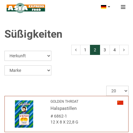
Togg
navig
Süßigkeiten
1
2
3
4
GOLDEN THROAT
Halspastillen
#
6862-1
12 X 8 X 22,8 G