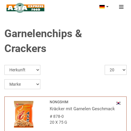
Togg
navig
Garnelenchips &
Crackers
NONGSHIM
Kräcker mit Garnelen Geschmack
#
878-0
20 X 75 G