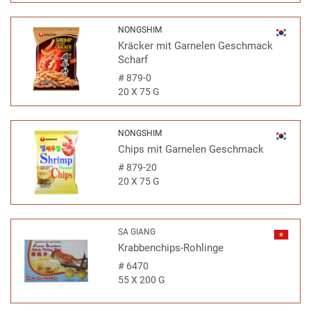
NONGSHIM
Kräcker mit Garnelen Geschmack
Scharf
#
879-0
20 X 75 G
NONGSHIM
Chips mit Garnelen Geschmack
#
879-20
20 X 75 G
SA GIANG
Krabbenchips-Rohlinge
#
6470
55 X 200 G