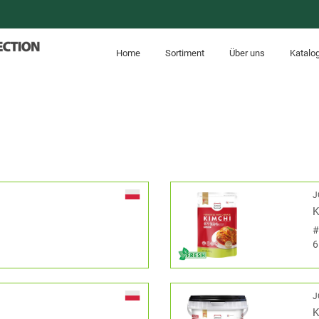
Home
Sortiment
Über uns
Katalo
J
K
6
J
K