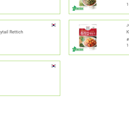
1
J
tail Rettich
K
1