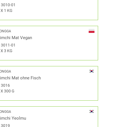
#
3010-01
 X 1 KG
ONGGA
imchi Mat Vegan
#
3011-01
 X 3 KG
ONGGA
imchi Mat ohne Fisch
#
3016
 X 300 G
ONGGA
imchi Yeolmu
#
3019