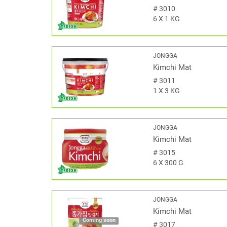
#
3010
6 X 1 KG
JONGGA
Kimchi Mat
#
3011
1 X 3 KG
JONGGA
Kimchi Mat
#
3015
6 X 300 G
JONGGA
Kimchi Mat
Coming soon
#
3017