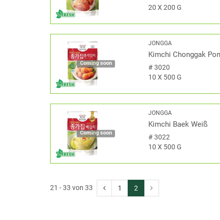
20 X 200 G
JONGGA
Kimchi Chonggak Pony
Coming soon
#
3020
10 X 500 G
JONGGA
Kimchi Baek Weiß
Coming soon
#
3022
10 X 500 G
21 - 33 von 33
1
2