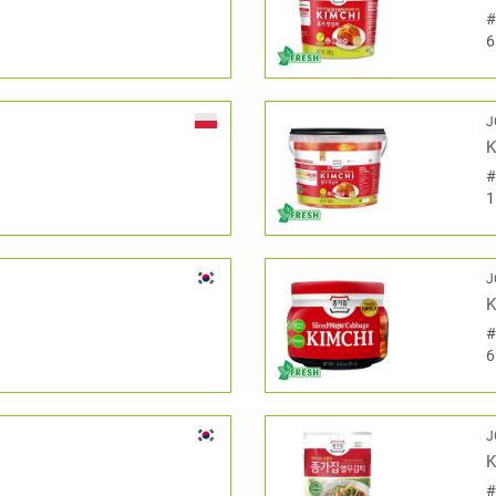
6
J
K
1
J
K
6
J
K