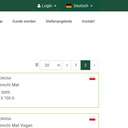
Login
Deutsch
ge
Kunde werden
Stellenangebote
Kontakt
1
2
ONGGA
imchi Mat
#
3009
 X 700 G
ONGGA
imchi Mat Vegan