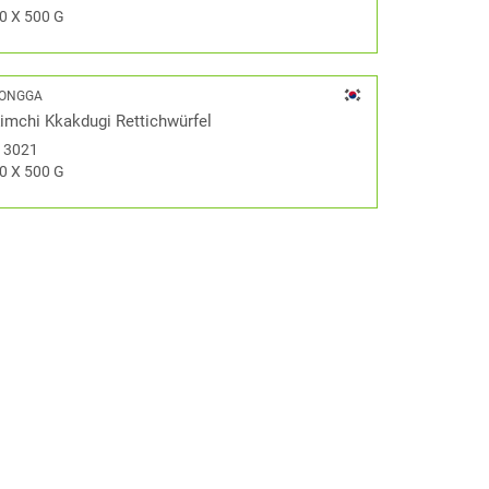
0 X 500 G
ONGGA
imchi Kkakdugi Rettichwürfel
#
3021
0 X 500 G