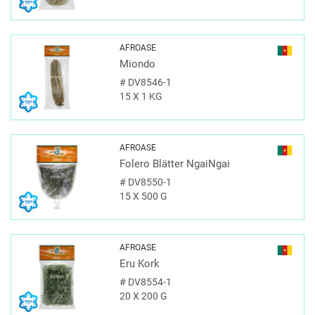
AFROASE
Miondo
#
DV8546-1
15 X 1 KG
AFROASE
Folero Blätter NgaiNgai
#
DV8550-1
15 X 500 G
AFROASE
Eru Kork
#
DV8554-1
20 X 200 G