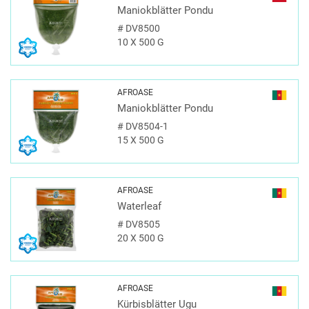
Maniokblätter Pondu
#
DV8500
10 X 500 G
AFROASE
Maniokblätter Pondu
#
DV8504-1
15 X 500 G
AFROASE
Waterleaf
#
DV8505
20 X 500 G
AFROASE
Kürbisblätter Ugu