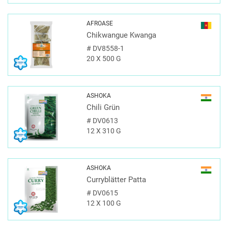
AFROASE
Chikwangue Kwanga
#
DV8558-1
20 X 500 G
ASHOKA
Chili Grün
#
DV0613
12 X 310 G
ASHOKA
Curryblätter Patta
#
DV0615
12 X 100 G