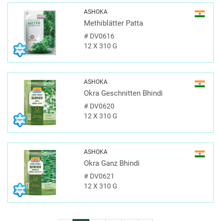
ASHOKA
Methiblätter Patta
#
DV0616
12 X 310 G
ASHOKA
Okra Geschnitten Bhindi
#
DV0620
12 X 310 G
ASHOKA
Okra Ganz Bhindi
#
DV0621
12 X 310 G