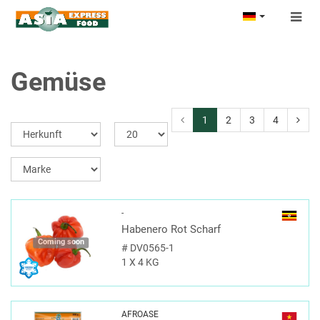
Togg
navig
Gemüse
1
2
3
4
-
Habenero Rot Scharf
Coming soon
#
DV0565-1
1 X 4 KG
AFROASE