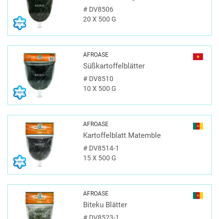
#
DV8506
20 X 500 G
AFROASE
Süßkartoffelblätter
#
DV8510
10 X 500 G
AFROASE
Kartoffelblatt Matemble
#
DV8514-1
15 X 500 G
AFROASE
Biteku Blätter
#
DV8523-1