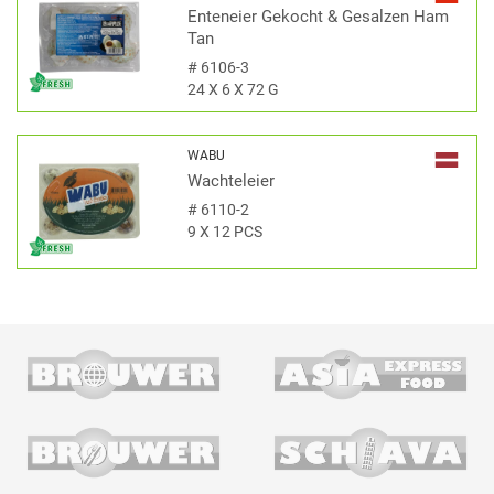
Enteneier Gekocht & Gesalzen Ham
Tan
#
6106-3
24 X 6 X 72 G
WABU
Wachteleier
#
6110-2
9 X 12 PCS