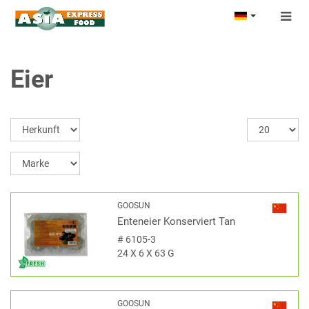
Togg
navig
Eier
GOOSUN
Enteneier Konserviert Tan
#
6105-3
24 X 6 X 63 G
GOOSUN