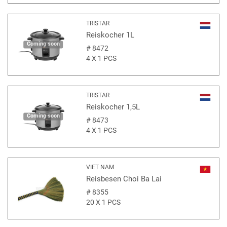
TRISTAR
Reiskocher 1L
Coming soon
#
8472
4 X 1 PCS
TRISTAR
Reiskocher 1,5L
Coming soon
#
8473
4 X 1 PCS
VIET NAM
Reisbesen Choi Ba Lai
#
8355
20 X 1 PCS