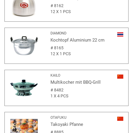
#
8162
12 X 1 PCS
DIAMOND
Kochtopf Aluminium 22 cm
#
8165
12 X 1 PCS
KAILO
Multikocher mit BBQ-Grill
#
8482
1 X 4 PCS
OTAFUKU
Takoyaki Pfanne
#
8885