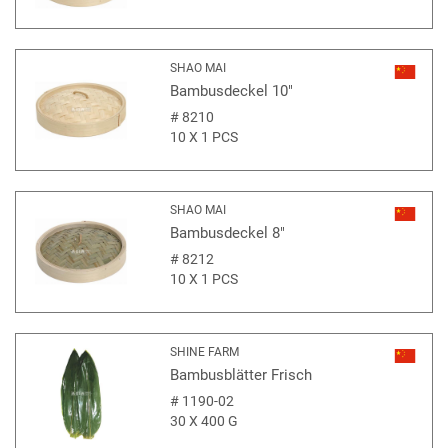
SHAO MAI
Bambusdeckel 10"
#
8210
10 X 1 PCS
SHAO MAI
Bambusdeckel 8"
#
8212
10 X 1 PCS
SHINE FARM
Bambusblätter Frisch
#
1190-02
30 X 400 G