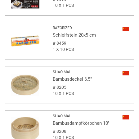
10 X 1 PCS
RAZORIZED
Schleifstein 20x5 cm
#
8459
1 X 10 PCS
SHAO MAI
Bambusdeckel 6,5"
#
8205
10 X 1 PCS
SHAO MAI
Bambusdampfkörbchen 10"
#
8208
10 X 1 PCS