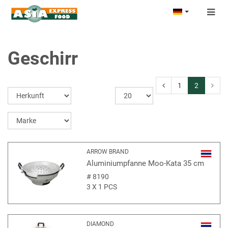
Togg
navig
Geschirr
1
2
ARROW BRAND
Aluminiumpfanne Moo-Kata 35 cm
#
8190
3 X 1 PCS
DIAMOND