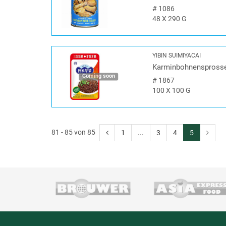
#
1086
48 X 290 G
YIBIN SUIMIYACAI
Karminbohnensprosse
Coming soon
#
1867
100 X 100 G
81 - 85 von 85
1
...
3
4
5