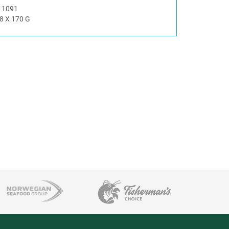
#
1091
8 X 170 G