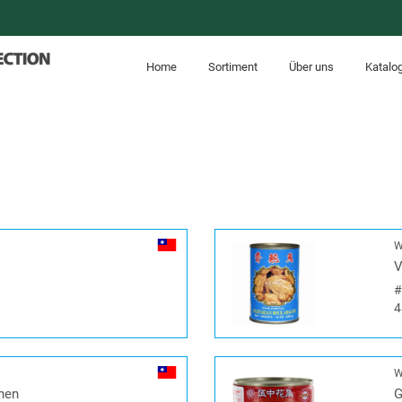
Home
Sortiment
Über uns
Katalo
W
V
4
W
hen
G