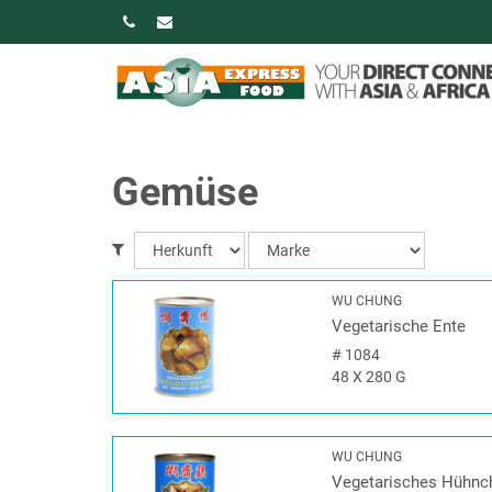
Gemüse
WU CHUNG
Vegetarische Ente
#
1084
48 X 280 G
WU CHUNG
Vegetarisches Hühnc