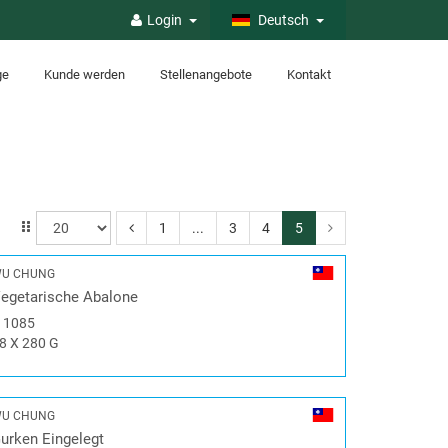
Login
Deutsch
ge
Kunde werden
Stellenangebote
Kontakt
1
...
3
4
5
U CHUNG
egetarische Abalone
#
1085
8 X 280 G
U CHUNG
urken Eingelegt