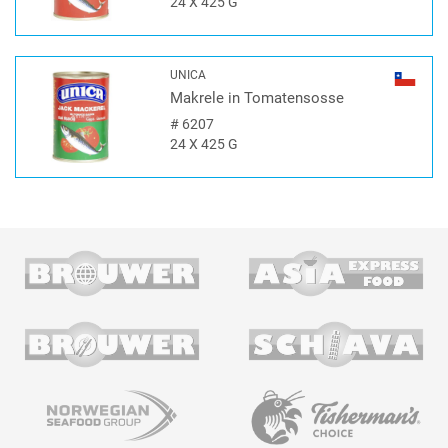
24 X 425 G
UNICA
Makrele in Tomatensosse
#
6207
24 X 425 G