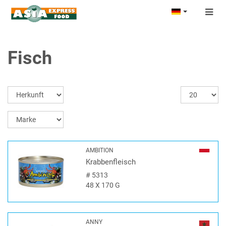
Togg
navig
Fisch
AMBITION
Krabbenfleisch
#
5313
48 X 170 G
ANNY