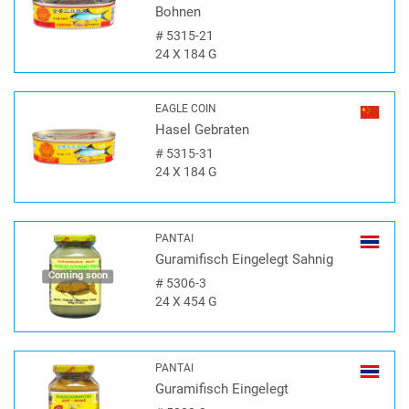
Bohnen
#
5315-21
24 X 184 G
EAGLE COIN
Hasel Gebraten
#
5315-31
24 X 184 G
PANTAI
Guramifisch Eingelegt Sahnig
Coming soon
#
5306-3
24 X 454 G
PANTAI
Guramifisch Eingelegt