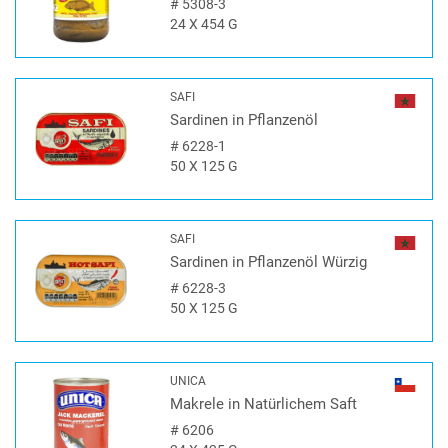
#
5308-3
24 X 454 G
SAFI
Sardinen in Pflanzenöl
#
6228-1
50 X 125 G
SAFI
Sardinen in Pflanzenöl Würzig
#
6228-3
50 X 125 G
UNICA
Makrele in Natürlichem Saft
#
6206