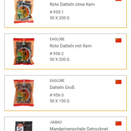
Rote Datteln ohne Kern
#
955-1
50 X 200 G
EAGLOBE
Rote Datteln mit Kern
#
956-2
50 X 200 G
EAGLOBE
Datteln Groß
#
956-3
50 X 150 G
JIABAO
Mandarinenschale Getrocknet