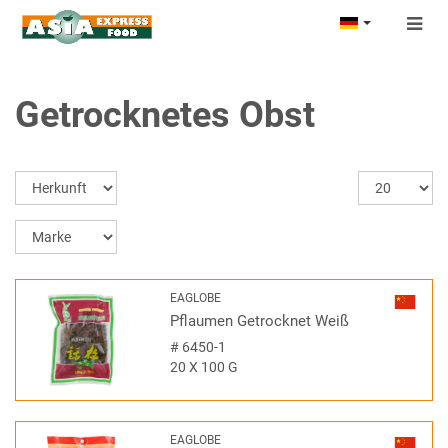
Togg
navig
Getrocknetes Obst
EAGLOBE
Pflaumen Getrocknet Weiß
#
6450-1
20 X 100 G
EAGLOBE