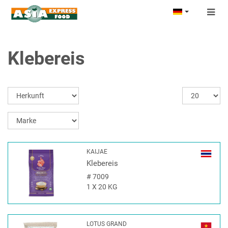
Togg
navig
Klebereis
KAIJAE
Klebereis
#
7009
1 X 20 KG
LOTUS GRAND