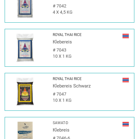
#
7042
4 X 4,5 KG
ROYAL THAI RICE
Klebereis
#
7043
10 X 1 KG
ROYAL THAI RICE
Klebereis Schwarz
#
7047
10 X 1 KG
SAWAT-D
Klebreis
#
7046-6