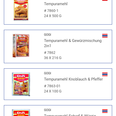
Tempuramehl
#
7860-1
24 X 500 G
GOGI
Tempuramehl & Gewürzmischung
2in1
#
7862
36 X 216 G
GOGI
Tempuramehl Knoblauch & Pfeffer
#
7863-01
24 X 100 G
GOGI