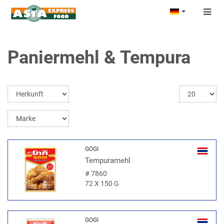
Togg
navig
Paniermehl & Tempura
GOGI
Tempuramehl
#
7860
72 X 150 G
GOGI