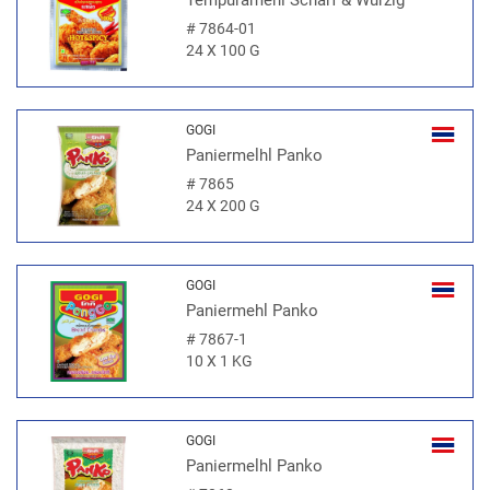
Tempuramehl Scharf & Würzig
#
7864-01
24 X 100 G
GOGI
Paniermelhl Panko
#
7865
24 X 200 G
GOGI
Paniermehl Panko
#
7867-1
10 X 1 KG
GOGI
Paniermelhl Panko