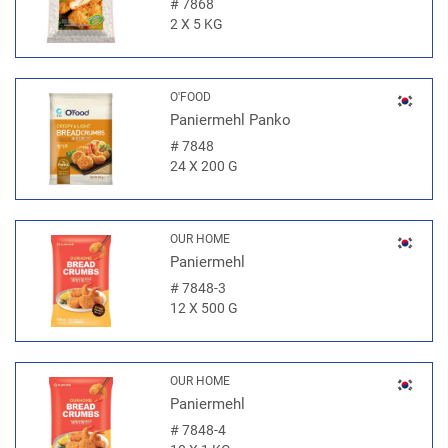
#
7868
2 X 5 KG
O'FOOD
Paniermehl Panko
#
7848
24 X 200 G
OUR HOME
Paniermehl
#
7848-3
12 X 500 G
OUR HOME
Paniermehl
#
7848-4