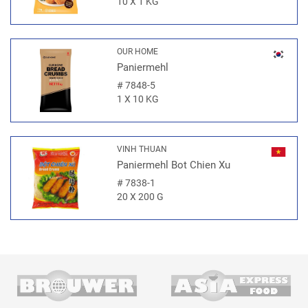
10 X 1 KG
OUR HOME
Paniermehl
#
7848-5
1 X 10 KG
VINH THUAN
Paniermehl Bot Chien Xu
#
7838-1
20 X 200 G