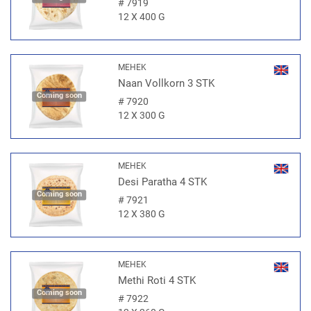
#
7919
12 X 400 G
MEHEK
Naan Vollkorn 3 STK
Coming soon
#
7920
12 X 300 G
MEHEK
Desi Paratha 4 STK
Coming soon
#
7921
12 X 380 G
MEHEK
Methi Roti 4 STK
Coming soon
#
7922