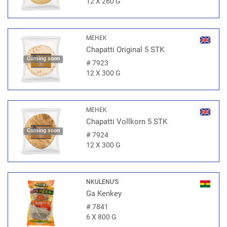
12 X 260 G
MEHEK
Chapatti Original 5 STK
Coming soon
#
7923
12 X 300 G
MEHEK
Chapatti Vollkorn 5 STK
Coming soon
#
7924
12 X 300 G
NKULENU'S
Ga Kenkey
#
7841
6 X 800 G