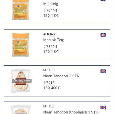
Maisteig
#
7844-1
12 X 1 KG
AFROASE
Maniok-Teig
#
7845-1
12 X 1 KG
MEHEK
Naan Tandoori 3 STK
Coming soon
#
7915
12 X 400 G
MEHEK
Naan Tandoori Knoblauch 3 STK