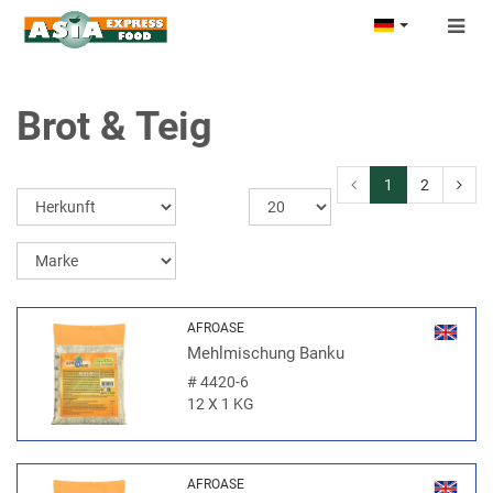
Togg
navig
Brot & Teig
1
2
AFROASE
Mehlmischung Banku
#
4420-6
12 X 1 KG
AFROASE