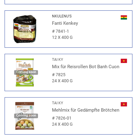
NKULENU'S
Fanti Kenkey
#
7841-1
12 X 400 G
TAI KY
Mix für Reisrollen Bot Banh Cuon
Coming soon
#
7825
24 X 400 G
TAI KY
Mehlmix für Gedämpfte Brötchen
Coming soon
#
7826-01
24 X 400 G