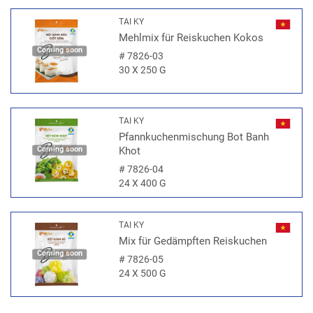
TAI KY
Mehlmix für Reiskuchen Kokos
Coming soon
#
7826-03
30 X 250 G
TAI KY
Pfannkuchenmischung Bot Banh
Coming soon
Khot
#
7826-04
24 X 400 G
TAI KY
Mix für Gedämpften Reiskuchen
Coming soon
#
7826-05
24 X 500 G