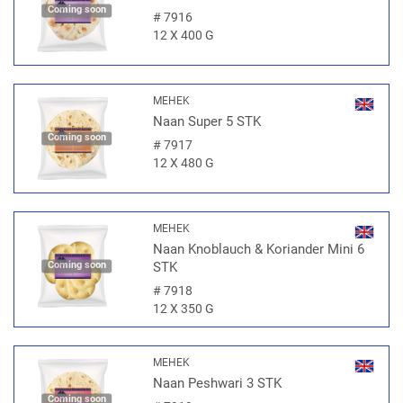
Coming soon
#
7916
12 X 400 G
MEHEK
Naan Super 5 STK
Coming soon
#
7917
12 X 480 G
MEHEK
Naan Knoblauch & Koriander Mini 6
Coming soon
STK
#
7918
12 X 350 G
MEHEK
Naan Peshwari 3 STK
Coming soon