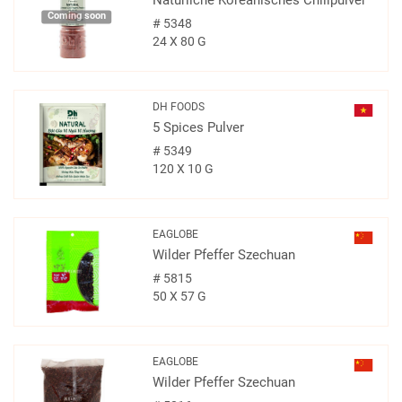
Natürliche Koreanisches Chilipulver
Coming soon
#
5348
24 X 80 G
DH FOODS
5 Spices Pulver
#
5349
120 X 10 G
EAGLOBE
Wilder Pfeffer Szechuan
#
5815
50 X 57 G
EAGLOBE
Wilder Pfeffer Szechuan