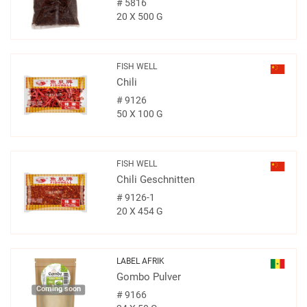
#
5816
20 X 500 G
FISH WELL
Chili
#
9126
50 X 100 G
FISH WELL
Chili Geschnitten
#
9126-1
20 X 454 G
LABEL AFRIK
Gombo Pulver
Coming soon
#
9166