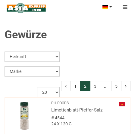
Togg
navig
Gewürze
1
2
3
...
5
DH FOODS
Limettenblatt-Pfeffer-Salz
#
4544
24 X 120 G