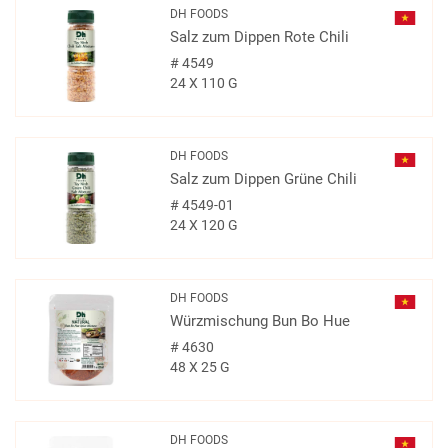
DH FOODS
Salz zum Dippen Rote Chili
#
4549
24 X 110 G
DH FOODS
Salz zum Dippen Grüne Chili
#
4549-01
24 X 120 G
DH FOODS
Würzmischung Bun Bo Hue
#
4630
48 X 25 G
DH FOODS