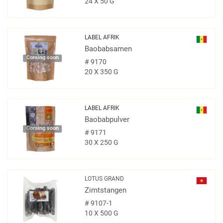
24 X 50 G
LABEL AFRIK
Baobabsamen
Coming soon
#
9170
20 X 350 G
LABEL AFRIK
Baobabpulver
Coming soon
#
9171
30 X 250 G
LOTUS GRAND
Zimtstangen
#
9107-1
10 X 500 G