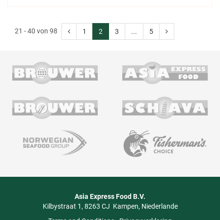
21 - 40 von 98
1
2
3
...
5
Asia Express Food B.V.
Kilbystraat 1
8263 CJ
Kampen
Niederlande