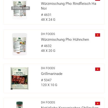
Würzmischung Pho Rindfleisch Ha
Coming soon
Noi
#
4631
48 X 24 G
DH FOODS
Würzmischung Pho Hühnchen
#
4632
48 X 20 G
DH FOODS
Grillmarinade
#
5347
120 X 10 G
DH FOODS