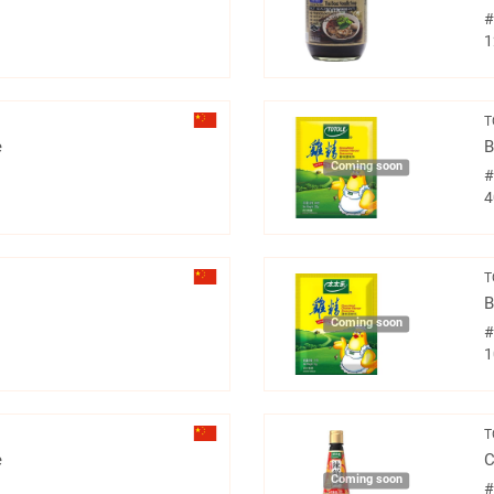
1
T
e
B
Coming soon
4
T
B
Coming soon
1
T
e
C
Coming soon