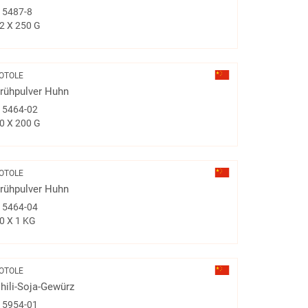
#
5487-8
2 X 250 G
OTOLE
rühpulver Huhn
#
5464-02
0 X 200 G
OTOLE
rühpulver Huhn
#
5464-04
0 X 1 KG
OTOLE
hili-Soja-Gewürz
#
5954-01