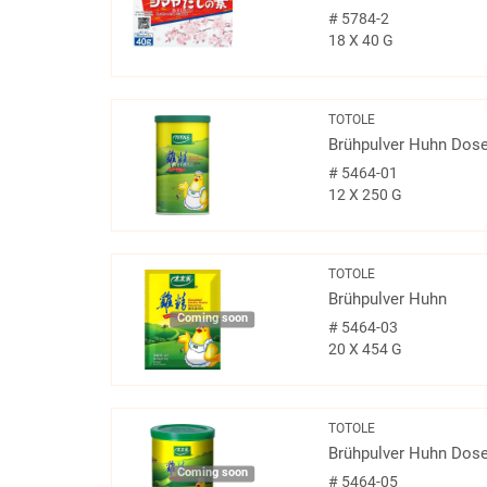
#
5784-2
18 X 40 G
TOTOLE
Brühpulver Huhn Dos
#
5464-01
12 X 250 G
TOTOLE
Brühpulver Huhn
Coming soon
#
5464-03
20 X 454 G
TOTOLE
Brühpulver Huhn Dos
Coming soon
#
5464-05