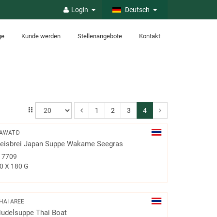
Login
Deutsch
ge
Kunde werden
Stellenangebote
Kontakt
1
2
3
4
AWAT-D
eisbrei Japan Suppe Wakame Seegras
#
7709
0 X 180 G
HAI AREE
udelsuppe Thai Boat