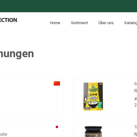
Home
Sortiment
Über uns
Katalo
hungen
S
R
2
T
moto
N