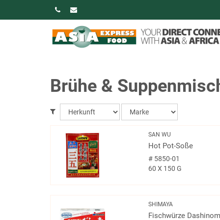
Brühe & Suppenmisc
SAN WU
Hot Pot-Soße
#
5850-01
60 X 150 G
SHIMAYA
Fischwürze Dashino