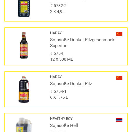
#
5732-2
2 X 4,9 L
HADAY
Sojasoße Dunkel Pilzgeschmack
Superior
#
5754
12 X 500 ML
HADAY
Sojasoße Dunkel Pilz
#
5754-1
6 X 1,75 L
HEALTHY BOY
Sojasoße Hell