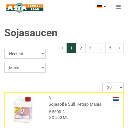
Togg
navig
Sojasaucen
1
2
3
...
5
A
Sojasoße Süß Ketjap Manis
#
5600-2
6 X 500 ML