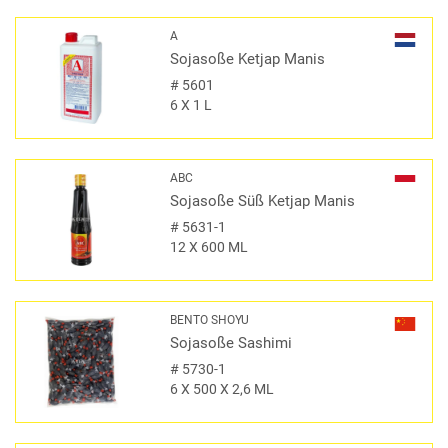
A
Sojasoße Ketjap Manis
#
5601
6 X 1 L
ABC
Sojasoße Süß Ketjap Manis
#
5631-1
12 X 600 ML
BENTO SHOYU
Sojasoße Sashimi
#
5730-1
6 X 500 X 2,6 ML