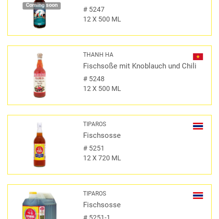
Coming soon
#
5247
12 X 500 ML
THANH HA
Fischsoße mit Knoblauch und Chili
#
5248
12 X 500 ML
TIPAROS
Fischsosse
#
5251
12 X 720 ML
TIPAROS
Fischsosse
#
5251-1