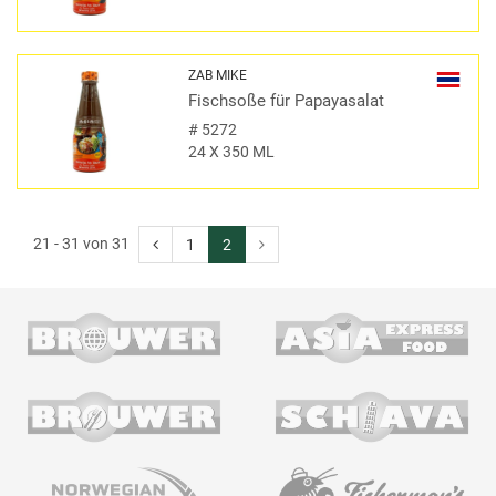
ZAB MIKE
Fischsoße für Papayasalat
#
5272
24 X 350 ML
21 - 31 von 31
1
2