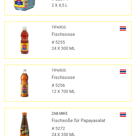
2 X 4,5 L
TIPAROS
Fischsosse
#
5255
24 X 300 ML
TIPAROS
Fischsosse
#
5256
12 X 700 ML
ZAB MIKE
Fischsoße für Papayasalat
#
5272
24 X 350 ML