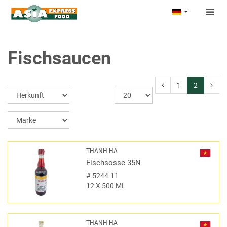
Togg
navig
Fischsaucen
1
2
THANH HA
Fischsosse 35N
#
5244-11
12 X 500 ML
THANH HA