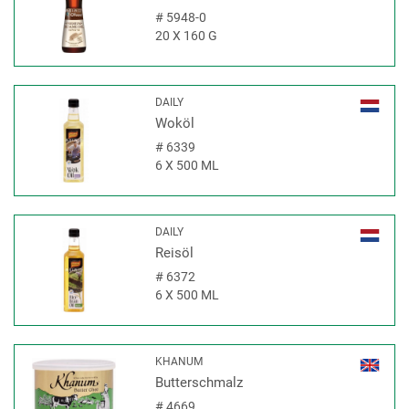
#
5948-0
20 X 160 G
DAILY
Woköl
#
6339
6 X 500 ML
DAILY
Reisöl
#
6372
6 X 500 ML
KHANUM
Butterschmalz
#
4669