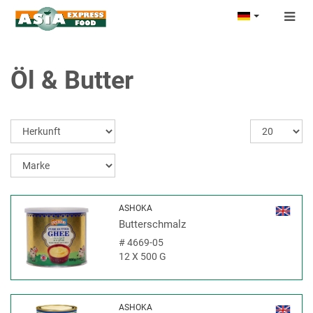
Togg
navig
Öl & Butter
ASHOKA
Butterschmalz
#
4669-05
12 X 500 G
ASHOKA