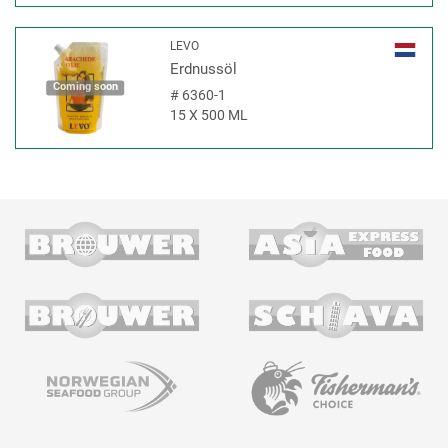
LEVO
Erdnussöl
Coming soon
#
6360-1
15 X 500 ML