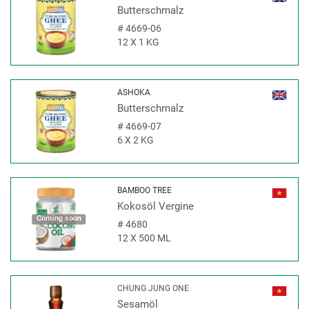
Butterschmalz
#
4669-06
12 X 1 KG
ASHOKA
Butterschmalz
#
4669-07
6 X 2 KG
BAMBOO TREE
Kokosöl Vergine
Coming soon
#
4680
12 X 500 ML
CHUNG JUNG ONE
Sesamöl