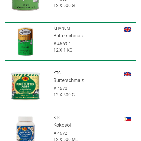
12 X 500 G
KHANUM
Butterschmalz
#
4669-1
12 X 1 KG
KTC
Butterschmalz
#
4670
12 X 500 G
KTC
Kokosöl
#
4672
12 X 500 ML