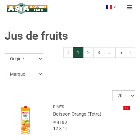
Togg
navig
Jus de fruits
1
2
3
...
5
DIMES
Boisson Orange (Tetra)
#
4188
12 X 1 L