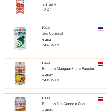
#
4188-9
12 X 1 L
FOCO
Jus Corissol
#
4041
24 X 350 ML
FOCO
Boisson Mangue/Fruits Passion
#
4042
24 X 350 ML
FOCO
Boisson à la Canne à Sucre
#
4045