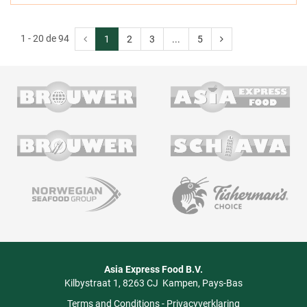
1 - 20 de 94
1
2
3
...
5
Asia Express Food B.V.
Kilbystraat 1
8263 CJ
Kampen
Pays-Bas
Terms and Conditions
-
Privacyverklaring