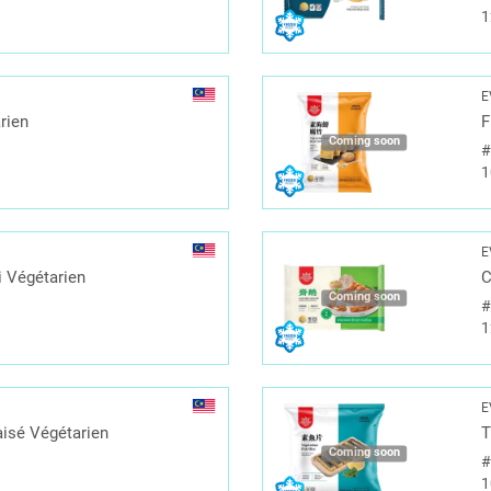
1
E
rien
F
Coming soon
1
E
 Végétarien
C
Coming soon
1
E
isé Végétarien
T
Coming soon
1