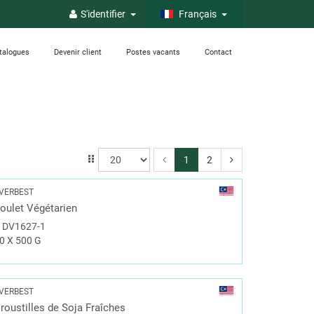
S'identifier
Français
talogues
Devenir client
Postes vacants
Contact
1
2
VERBEST
oulet Végétarien
#
DV1627-1
0 X 500 G
VERBEST
roustilles de Soja Fraîches