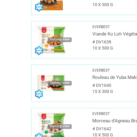
10 X 500 G
EVERBEST
Viande Ku Loh Végéta
Coming soon
#
DV1638
10 X 500 G
EVERBEST
Rouleau de Yuba Maki
Coming soon
#
DV1640
15 X 300 G
EVERBEST
Morceau d'Agneau Bra
Coming soon
#
DV1642
10 X 500 G