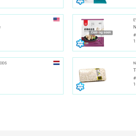
E
e
N
Coming soon
1
OODS
N
1