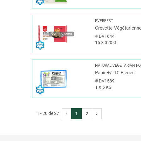
EVERBEST
Crevette Végétarienn
Coming soon
#
DV1644
15 X 320 G
NATURAL VEGETARIAN F
Panir +/- 10 Pièces
#
DV1589
1 X 5 KG
1 - 20 de 27
1
2