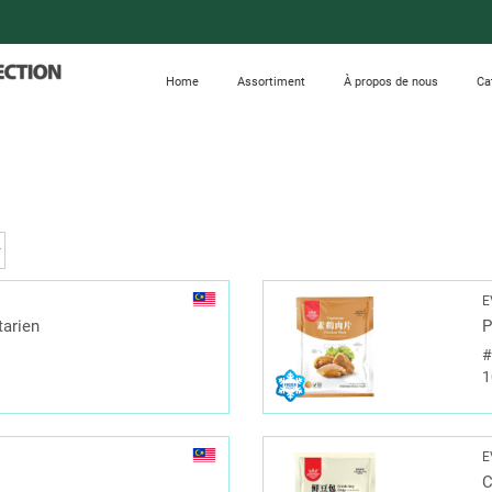
Home
Assortiment
À propos de nous
Ca
E
arien
P
1
E
C