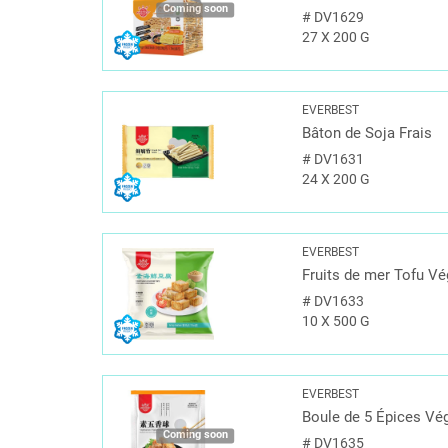
Coming soon
#
DV1629
27 X 200 G
EVERBEST
Bâton de Soja Frais
#
DV1631
24 X 200 G
EVERBEST
Fruits de mer Tofu Vé
#
DV1633
10 X 500 G
EVERBEST
Boule de 5 Épices Vé
Coming soon
#
DV1635