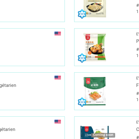
1
E
P
1
E
gétarien
F
1
E
gétarien
C
Coming soon